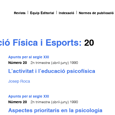
Revista
Equip Editorial
Indexació
Normes de publicació
ó Física i Esports:
20
Apunts per al segle XXI
Número 20
2n trimestre (abril-juny) 1990
L’activitat i l’educació psicofísica
Josep Roca
Apunts per al segle XXI
Número 20
2n trimestre (abril-juny) 1990
Aspectes prioritaris en la psicologia