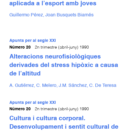
aplicada a l’esport amb joves
Guillermo Pérez,
Joan Busquets Biarnés
Apunts per al segle XXI
Número 20
2n trimestre (abril-juny) 1990
Alteracions neurofisiològiques
derivades del stress hipòxic a causa
de l’altitud
A. Gutiérrez,
C. Melero,
J.M. Sánchez,
C. De Teresa
Apunts per al segle XXI
Número 20
2n trimestre (abril-juny) 1990
Cultura i cultura corporal.
Desenvolupament i sentit cultural de