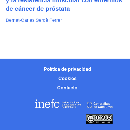
y la resistencia muscular con enfermos
de cáncer de próstata
Bernat-Carles Serdà Ferrer
Política de privacidad
Cookies
Contacto