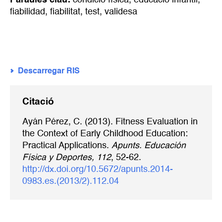
Paraules clau:
condició física
,
educació infantil
,
fiabilidad
,
fiabilitat
,
test
,
validesa
Descarregar RIS
Citació
Ayán Pérez, C. (2013). Fitness Evaluation in
the Context of Early Childhood Education:
Practical Applications.
Apunts. Educación
Física y Deportes, 112
, 52-62.
http://dx.doi.org/10.5672/apunts.2014-
0983.es.(2013/2).112.04