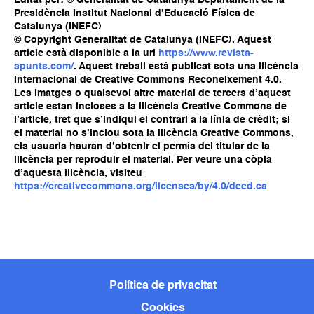
Presidència Institut Nacional d’Educació Física de
Catalunya (INEFC)
© Copyright Generalitat de Catalunya (INEFC). Aquest
article està disponible a la url
https://www.revista-
apunts.com/
. Aquest treball està publicat sota una llicència
Internacional de Creative Commons Reconeixement 4.0.
Les imatges o qualsevol altre material de tercers d’aquest
article estan incloses a la llicència Creative Commons de
l’article, tret que s’indiqui el contrari a la línia de crèdit; si
el material no s’inclou sota la llicència Creative Commons,
els usuaris hauran d’obtenir el permís del titular de la
llicència per reproduir el material. Per veure una còpia
d’aquesta llicència, visiteu
https://creativecommons.org/licenses/by/4.0/deed.ca
Política de privacitat
Cookies