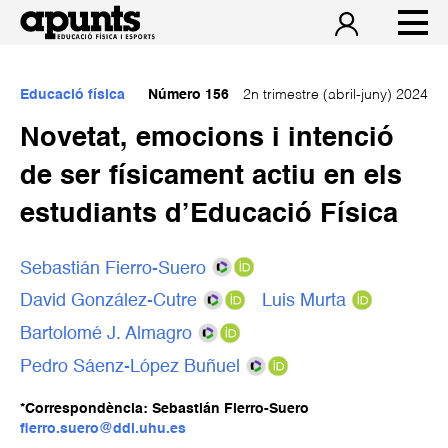
Educació física
Número 156
2n trimestre (abril-juny) 2024
Novetat, emocions i intenció
de ser físicament actiu en els
estudiants d’Educació Física
Sebastián Fierro-Suero
David González-Cutre
Luis Murta
Bartolomé J. Almagro
Pedro Sáenz-López Buñuel
*Correspondència: Sebastián Fierro-Suero
fierro.suero@ddi.uhu.es