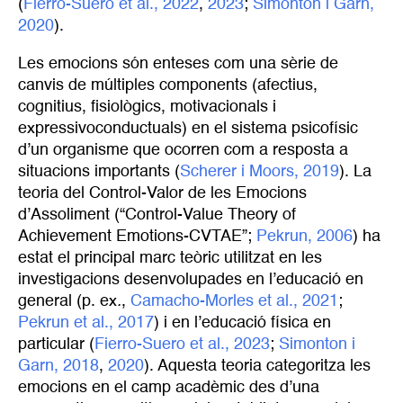
(
Fierro-Suero et al., 2022
,
2023
;
Simonton i Garn, 
2020
).
Les emocions són enteses com una sèrie de
canvis de múltiples components (afectius,
cognitius, fisiològics, motivacionals i
expressivoconductuals) en el sistema psicofísic
d’un organisme que ocorren com a resposta a
situacions importants (
Scherer i Moors, 2019
). La
teoria del Control-Valor de les Emocions
d’Assoliment (“Control-Value Theory of
Achievement Emotions-CVTAE”;
Pekrun, 2006
) ha
estat el principal marc teòric utilitzat en les
investigacions desenvolupades en l’educació en
general (p. ex
.
,
Camacho-Morles et al., 2021
;
Pekrun et al., 2017
) i en l’educació física en
particular (
Fierro-Suero et al., 2023
;
Simonton i 
Garn, 2018
,
2020
). Aquesta teoria categoritza les
emocions en el camp acadèmic des d’una