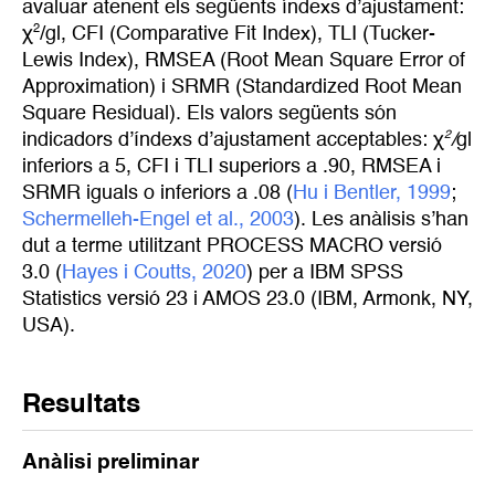
avaluar atenent els següents índexs d’ajustament:
2
χ
/gl, CFI (Comparative Fit Index), TLI (Tucker-
Lewis Index), RMSEA (Root Mean Square Error of
Approximation) i SRMR (Standardized Root Mean
Square Residual). Els valors següents són
2
indicadors d’índexs d’ajustament acceptables: χ
/
gl
inferiors a 5, CFI i TLI superiors a .90, RMSEA i
SRMR iguals o inferiors a .08 (
Hu i Bentler, 1999
;
Schermelleh-Engel et al., 2003
). Les anàlisis s’han
dut a terme utilitzant PROCESS MACRO versió
3.0 (
Hayes i Coutts, 2020
) per a IBM SPSS
Statistics versió 23 i AMOS 23.0 (IBM, Armonk, NY,
USA).
Resultats
Anàlisi preliminar