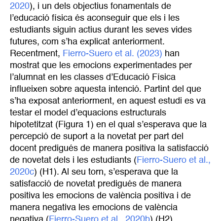
2020
), i un dels objectius fonamentals de
l’educació física és aconseguir que els i les
estudiants siguin actius durant les seves vides
futures, com s’ha explicat anteriorment.
Recentment,
Fierro-Suero et al. (2023)
han
mostrat que les emocions experimentades per
l’alumnat en les classes d’Educació Física
influeixen sobre aquesta intenció. Partint del que
s’ha exposat anteriorment, en aquest estudi es va
testar el model d’equacions estructurals
hipotetitzat (Figura 1) en el qual s’esperava que la
percepció de suport a la novetat per part del
docent predigués de manera positiva la satisfacció
de novetat dels i les estudiants (
Fierro-Suero et al., 
2020c
) (H1). Al seu torn, s’esperava que la
satisfacció de novetat predigués de manera
positiva les emocions de valència positiva i de
manera negativa les emocions de valència
negativa (
Fierro-Suero et al., 2020b
) (H2).