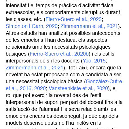
intensitat i el temps de pràctica d’activitat física
extraescolar, els comportaments disruptius durant
les classes, etc. (
Fierro-Suero et al., 2023
;
Simonton i Garn, 2020
;
Zimmermann et al., 2021
).
Altres estudis han analitzat possibles antecedents
de les emocions i han destacat els aspectes
relacionats amb les necessitats psicològiques
bàsiques (
Fierro-Suero et al., 2020b
) i els estils
interpersonals dels i les docents (
Yoo, 2015
;
Zimmermann et al., 2021
). Tot i així, encara que la
novetat ha estat proposada com a candidata a ser
una necessitat psicològica bàsica (
González-Cutre 
et al., 2016
,
2020
;
Vansteenkiste et al., 2020
), el
rol que pot exercir la novetat des de l’estil
interpersonal de suport per part del docent fins a la
satisfacció de l’alumnat i la seva relació amb les
emocions encara és desconegut, ja que cap dels
models desenvolupats no l’ha inclòs en la