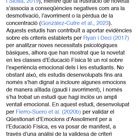
i Sicilia, 2019
), mentre que la frustració de novetat
s’associa a conseqüències negatives com ara la
desmotivació, l’avorriment o la pèrdua de la
concentració (
González-Cutre et al., 2023
).
Aquests estudis han contribuït a aportar evidències
sobre els criteris establerts per
Ryan i Deci (2017)
per analitzar noves necessitats psicològiques
bàsiques, alhora que han mostrat que la novetat
en les classes d’Educació Física té un rol sobre
l’experiència emocional dels i les estudiants. No
obstant això, els estudis desenvolupats fins ara
només s’han dignat a incloure algunes emocions
de manera aïllada (gaudi i avorriment), i només
s’ha trobat un estudi que hagi inclòs un ampli
ventall emocional. En aquest estudi, desenvolupat
per
Fierro-Suero et al. (2020b)
per validar el
Qüestionari d’Emocions d’Assoliment per a
l’Educació Física, es va posar de manifest, a
través d’una anàlisi de la validesa de criteri