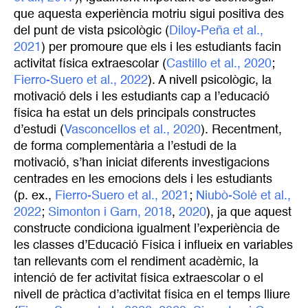
que aquesta experiència motriu sigui positiva des
del punt de vista psicològic (
Diloy-Peña et al., 
2021
) per promoure que els i les estudiants facin
activitat física extraescolar (
Castillo et al., 2020
;
Fierro-Suero et al., 2022
). A nivell psicològic, la
motivació dels i les estudiants cap a l’educació
física ha estat un dels principals constructes
d’estudi (
Vasconcellos et al., 2020
). Recentment,
de forma complementària a l’estudi de la
motivació, s’han iniciat diferents investigacions
centrades en les emocions dels i les estudiants
(p. ex.,
Fierro-Suero et al., 2021
;
Niubò-Solé et al., 
2022
;
Simonton i Garn, 2018
,
2020
), ja que aquest
constructe condiciona igualment l’experiència de
les classes d’Educació Física i influeix en variables
tan rellevants com el rendiment acadèmic, la
intenció de fer activitat física extraescolar o el
nivell de pràctica d’activitat física en el temps lliure