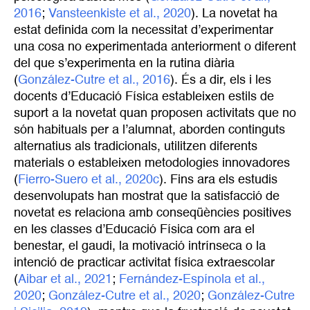
2016
;
Vansteenkiste et al., 2020
). La novetat ha
estat definida com la necessitat d’experimentar
una cosa no experimentada anteriorment o diferent
del que s’experimenta en la rutina diària
(
González-Cutre et al., 2016
). És a dir, els i les
docents d’Educació Física estableixen estils de
suport a la novetat quan proposen activitats que no
són habituals per a l’alumnat, aborden continguts
alternatius als tradicionals, utilitzen diferents
materials o estableixen metodologies innovadores
(
Fierro-Suero et al., 2020c
). Fins ara els estudis
desenvolupats han mostrat que la satisfacció de
novetat es relaciona amb conseqüències positives
en les classes d’Educació Física com ara el
benestar, el gaudi, la motivació intrínseca o la
intenció de practicar activitat física extraescolar
(
Aibar et al., 2021
;
Fernández-Espínola et al., 
2020
;
González-Cutre et al., 2020
;
González-Cutre 