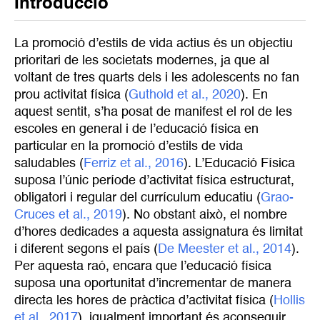
Introducció
La promoció d’estils de vida actius és un objectiu
prioritari de les societats modernes, ja que al
voltant de tres quarts dels i les adolescents no fan
prou activitat física (
Guthold et al., 2020
). En
aquest sentit, s’ha posat de manifest el rol de les
escoles en general i de l’educació física en
particular en la promoció d’estils de vida
saludables (
Ferriz et al., 2016
). L’Educació Física
suposa l’únic període d’activitat física estructurat,
obligatori i regular del currículum educatiu (
Grao-
Cruces et al., 2019
). No obstant això, el nombre
d’hores dedicades a aquesta assignatura és limitat
i diferent segons el país (
De Meester et al., 2014
).
Per aquesta raó, encara que l’educació física
suposa una oportunitat d’incrementar de manera
directa les hores de pràctica d’activitat física (
Hollis 
et al., 2017
), igualment important és aconseguir