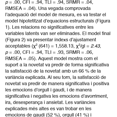
p
= .00, CFI = .94, TLI = .94, SRMR = .04,
RMSEA = .04). Una vegada comprovada
l’adequació del model de mesura, es va testar el
model hipotetitzat d’equacions estructurals (Figura
1). Les relacions no significatives entre les
variables latents van ser eliminades. El model final
(Figura 2) va presentar índexs d’ajustament
2
2
acceptables (χ
(641) = 1,558.13, χ
/gl =
2.43,
p
= .00, CFI = .94, TLI = .93, SRMR = .06,
RMSEA = .05). Aquest model mostra com el
suport a la novetat va predir de forma significativa
la satisfacció de la novetat amb un 66 % de la
variància explicada. Al seu torn, la satisfacció de
novetat va predir de manera significativa i positiva
les emocions d’orgull i gaudi, i de manera
significativa i negativa les emocions d’avorriment,
ira, desesperança i ansietat. Les variàncies
explicades més altes es van trobar en les
emocions de gaudi (52 %), orgull (41 %) i