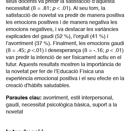
seus docents va predir la satisfacció d’aquesta
necessitat (ß = .81;
p
< .01). Al seu torn, la
satisfacció de novetat va predir de manera positiva
les emocions positives i de manera negativa les
emocions negatives, i va destacar les variàncies
explicades del gaudi (52 %), l’orgull (41 %) i
l’avorriment (37 %). Finalment, les emocions gaudi
(ß = .45;
p
<.01) i desesperança (ß = -.16;
p
< .01)
van predir la intenció de ser físicament actiu en el
futur. Aquests resultats mostren la importància de
la novetat per fer de l’Educació Física una
experiència emocional positiva i el seu efecte en la
creació d’hàbits saludables.
Paraules clau:
avorriment
,
estil interpersonal
,
gaudi
,
necessitat psicològica bàsica
,
suport a la
novetat