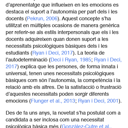
d’aprenentatge que influeixen en les emocions es
destaca el suport a l’autonomia per part dels i les
docents (
Pekrun, 2006
). Aquest concepte s’ha
utilitzat en múltiples ocasions de manera genèrica
per referir-se als estils interpersonals que els i les
docents adquireixen quan donen suport a les
necessitats psicològiques bàsiques dels i les
estudiants (
Ryan i Deci, 2017
). La teoria de
l’autodeterminació (
Deci i Ryan, 1985
;
Ryan i Deci, 
2017
) explica que les persones, de forma innata i
universal, tenen unes necessitats psicològiques
bàsiques com són l’autonomia, la competència i la
relació amb els altres. De la satisfacció o frustració
d’aquestes necessitats poden sorgir diferents
emocions (
Flunger
 et al., 2013
;
Ryan i Deci, 2001
).
Des de fa uns anys, la novetat s’ha postulat com a
candidata a ser inclosa com una necessitat
psicològica bàsica més (
González-Cutre et al., 