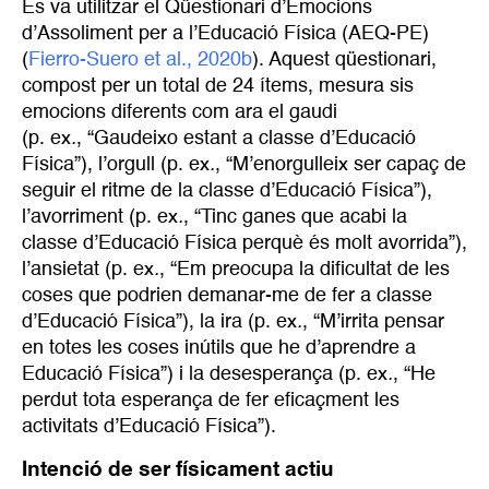
Es va utilitzar el Qüestionari d’Emocions
d’Assoliment per a l’Educació Física (AEQ-PE)
(
Fierro-Suero et al., 2020b
). Aquest qüestionari,
compost per un total de 24 ítems, mesura sis
emocions diferents com ara el gaudi
(p. ex
.
, “Gaudeixo estant a classe d’Educació
Física”), l’orgull (p. ex
.
, “M’enorgulleix ser capaç de
seguir el ritme de la classe d’Educació Física”),
l’avorriment (p. ex
.
, “Tinc ganes que acabi la
classe d’Educació Física perquè és molt avorrida”),
l’ansietat (p. ex
.
, “Em preocupa la dificultat de les
coses que podrien demanar-me de fer a classe
d’Educació Física”), la ira (p. ex
.
, “M’irrita pensar
en totes les coses inútils que he d’aprendre a
Educació Física”) i la desesperança (p. ex
.
, “He
perdut tota esperança de fer eficaçment les
activitats d’Educació Física”).
Intenció de ser físicament actiu