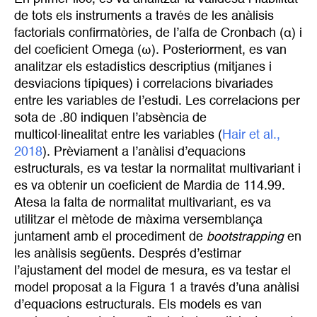
de tots els instruments a través de les anàlisis
factorials confirmatòries, de l’alfa de Cronbach (α) i
del coeficient Omega (ω). Posteriorment, es van
analitzar els estadístics descriptius (mitjanes i
desviacions típiques) i correlacions bivariades
entre les variables de l’estudi. Les correlacions per
sota de .80 indiquen l’absència de
multicol·linealitat entre les variables (
Hair et al., 
2018
). Prèviament a l’anàlisi d’equacions
estructurals, es va testar la normalitat multivariant i
es va obtenir un coeficient de Mardia de 114.99.
Atesa la falta de normalitat multivariant, es va
utilitzar el mètode de màxima versemblança
juntament amb el procediment de
bootstrapping
en
les anàlisis següents. Després d’estimar
l’ajustament del model de mesura, es va testar el
model proposat a la Figura 1 a través d’una anàlisi
d’equacions estructurals. Els models es van