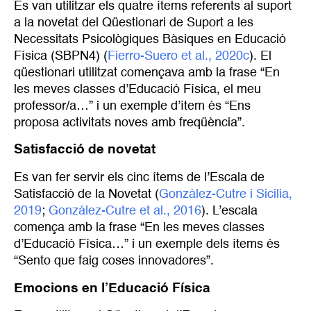
Es van utilitzar els quatre ítems referents al suport
a la novetat del Qüestionari de Suport a les
Necessitats Psicològiques Bàsiques en Educació
Física (SBPN4) (
Fierro-Suero et al., 2020c
). El
qüestionari utilitzat començava amb la frase “En
les meves classes d’Educació Física, el meu
professor/a…” i un exemple d’ítem és “Ens
proposa activitats noves amb freqüència”.
Satisfacció de novetat
Es van fer servir els cinc ítems de l’Escala de
Satisfacció de la Novetat (
González-Cutre i Sicilia, 
2019
;
González-Cutre et al., 2016
). L’escala
comença amb la frase “En les meves classes
d’Educació Física…” i un exemple dels ítems és
“Sento que faig coses innovadores”.
Emocions en l’Educació Física