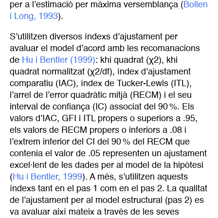
per a l’estimació per màxima versemblança (
Bollen 
i Long, 1993
).
S’utilitzen diversos índexs d’ajustament per
avaluar el model d’acord amb les recomanacions
de
Hu i Bentler (1999)
: khi quadrat (χ2), khi
quadrat normalitzat (χ2/df), índex d’ajustament
comparatiu (IAC), índex de Tucker-Lewis (ITL),
l’arrel de l’error quadràtic mitjà (RECM) i el seu
interval de confiança (IC) associat del 90 %. Els
valors d’IAC, GFI i ITL propers o superiors a .95,
els valors de RECM propers o inferiors a .08 i
l’extrem inferior del CI del 90 % del RECM que
contenia el valor de .05 representen un ajustament
excel·lent de les dades per al model de la hipòtesi
(
Hu i Bentler, 1999
). A més, s’utilitzen aquests
índexs tant en el pas 1 com en el pas 2. La qualitat
de l’ajustament per al model estructural (pas 2) es
va avaluar així mateix a través de les seves