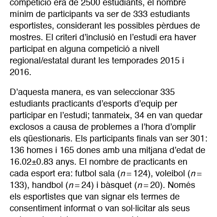
competició era de 2500 estudiants, el nombre
mínim de participants va ser de 333 estudiants
esportistes, considerant les possibles pèrdues de
mostres. El criteri d’inclusió en l’estudi era haver
participat en alguna competició a nivell
regional/estatal durant les temporades 2015 i
2016.
D’aquesta manera, es van seleccionar 335
estudiants practicants d’esports d’equip per
participar en l’estudi; tanmateix, 34 en van quedar
exclosos a causa de problemes a l’hora d’omplir
els qüestionaris. Els participants finals van ser 301:
136 homes i 165 dones amb una mitjana d’edat de
16.02±0.83 anys. El nombre de practicants en
cada esport era: futbol sala (
n
= 124), voleibol (
n
=
133), handbol (
n
= 24) i bàsquet (
n
= 20). Només
els esportistes que van signar els termes de
consentiment informat o van sol·licitar als seus