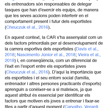
els entrenadors són responsables de delegar
tasques que han d’exercir els equips, de manera
que les seves accions poden interferir en el
comportament present i futur dels esportistes
(
Cheuczuk et al., 2016
).
En aquest context, la CAR s’ha assenyalat com un
dels factors primordials per al desenvolupament de
la carrera esportiva dels esportistes (
Davis et al., 
2018
;
Nascimento Júnior et al., 2018
;
Vieira et al., 
2018
) i, en conseqüència, com un diferencial de
l’èxit en l’esport entre els esportistes joves
(
Cheuczuk et al., 2016
). D’aquí la importància que
els esportistes i el seu entorn social (família,
entrenador i altres persones practicants d’esports)
aprenguin a conèixer-se a si mateixos, ja que
aquest atribut és essencial per identificar els
factors que motiven els joves a entrenar i fixar-se
fites a partir d’aquest moment (
Carvalho, Verardi, 