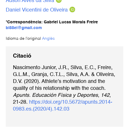
Adson Alves da Silva
Daniel Vicentini de Oliveira
*Correspondència: Gabriel Lucas Morais Freire
bi88el@gmail.com
Idioma de l’original
Anglès
Citació
Nascimento Junior, J.R., Silva, E.C., Freire,
G.L.M., Granja, C.T.L., Silva, A.A. & Oliveira,
D.V. (2020). Athlete’s motivation and the
quality of his relationship with the coach.
Apunts. Educación Física y Deportes
,
142
,
21-28.
https://doi.org/10.5672/apunts.2014-
0983.es.(2020/4).142.03