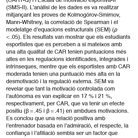
(CART-Q) i l’Escala de motivació esportiva-II
(SMS-II). L’anàlisi de les dades es va realitzar
mitjançant les proves de Kolmogórov-Smirnov,
Mann-Whitney, la correlació de Spearman i el
modelatge d’equacions estructurals (SEM) (
p
< .05). Els resultats van mostrar que els estudiants
esportistes que es perceben a si mateixos amb
una alta qualitat de CAR tenien puntuacions més
altes en les regulacions identificades, integrades i
intrínseques, mentre que els esportistes amb CAR
moderada tenien una puntuació més alta en la
desmotivació i la regulació externa. SEM va
revelar que tant la motivació controlada com
l’autònoma es van explicar en 17 % i 21 %,
respectivament, per CAR, que va tenir un efecte
positiu (β = .45 i β = .41) en ambdues motivacions.
Es conclou que una relació positiva amb
l’entrenador basada en l’admiració, el respecte, la
confiança i l’afiliació sembla ser un factor que