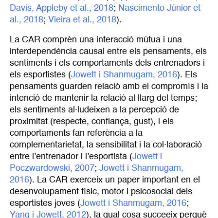
Davis, Appleby et al., 2018
;
Nascimento Júnior et 
al., 2018
;
Vieira et al., 2018
).
La CAR comprèn una interacció mútua i una
interdependència causal entre els pensaments, els
sentiments i els comportaments dels entrenadors i
els esportistes (
Jowett i Shanmugam, 2016
). Els
pensaments guarden relació amb el compromís i la
intenció de mantenir la relació al llarg del temps;
els sentiments al·ludeixen a la percepció de
proximitat (respecte, confiança, gust), i els
comportaments fan referència a la
complementarietat, la sensibilitat i la col·laboració
entre l’entrenador i l’esportista (
Jowett i 
Poczwardowski, 2007
;
Jowett i Shanmugam, 
2016
). La CAR exerceix un paper important en el
desenvolupament físic, motor i psicosocial dels
esportistes joves (
Jowett i Shanmugam, 2016
;
Yang i Jowett, 2012
), la qual cosa succeeix perquè