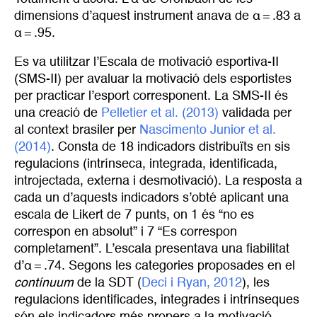
dimensions d’aquest instrument anava de α = .83 a
α = .95.
Es va utilitzar l’Escala de motivació esportiva-II
(SMS-II) per avaluar la motivació dels esportistes
per practicar l’esport corresponent. La SMS-II és
una creació de
Pelletier et al. (2013)
validada per
al context brasiler per
Nascimento Junior et al. 
(2014)
. Consta de 18 indicadors distribuïts en sis
regulacions (intrínseca, integrada, identificada,
introjectada, externa i desmotivació). La resposta a
cada un d’aquests indicadors s’obté aplicant una
escala de Likert de 7 punts, on 1 és “no es
correspon en absolut” i 7 “Es correspon
completament”. L’escala presentava una fiabilitat
d’α = .74. Segons les categories proposades en el
contínuum
de la SDT (
Deci i Ryan, 2012
), les
regulacions identificades, integrades i intrínseques