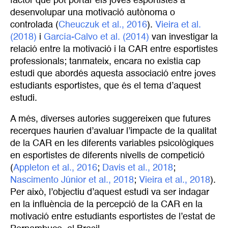
factor que pot portar els joves esportistes a
desenvolupar una motivació autònoma o
controlada (
Cheuczuk et al., 2016
).
Vieira et al. 
(2018)
i
García-Calvo et al. (2014)
van investigar la
relació entre la motivació i la CAR entre esportistes
professionals; tanmateix, encara no existia cap
estudi que abordés aquesta associació entre joves
estudiants esportistes, que és el tema d’aquest
estudi.
A més, diverses autories suggereixen que futures
recerques haurien d’avaluar l’impacte de la qualitat
de la CAR en les diferents variables psicològiques
en esportistes de diferents nivells de competició
(
Appleton et al., 2016
;
Davis et al., 2018
;
Nascimento Júnior et al., 2018
;
Vieira et al., 2018
).
Per això, l’objectiu d’aquest estudi va ser indagar
en la influència de la percepció de la CAR en la
motivació entre estudiants esportistes de l’estat de