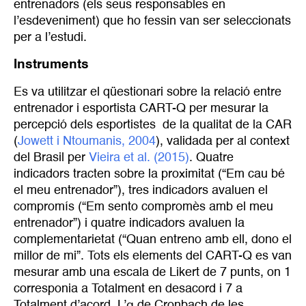
entrenadors (els seus responsables en
l’esdeveniment) que ho fessin van ser seleccionats
per a l’estudi.
Instruments
Es va utilitzar el qüestionari sobre la relació entre
entrenador i esportista CART-Q per mesurar la
percepció dels esportistes de la qualitat de la CAR
(
Jowett i Ntoumanis, 2004
), validada per al context
del Brasil per
Vieira et al. (2015)
. Quatre
indicadors tracten sobre la proximitat (“Em cau bé
el meu entrenador”), tres indicadors avaluen el
compromís (“Em sento compromès amb el meu
entrenador”) i quatre indicadors avaluen la
complementarietat (“Quan entreno amb ell, dono el
millor de mi”. Tots els elements del CART-Q es van
mesurar amb una escala de Likert de 7 punts, on 1
corresponia a Totalment en desacord i 7 a
Totalment d’acord. L’α de Cronbach de les