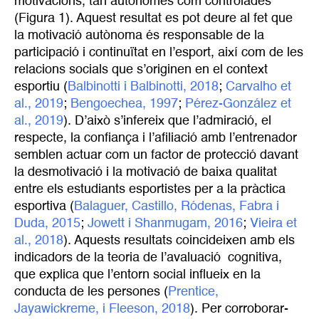
motivacions, tan autònomes com controlades
(Figura 1). Aquest resultat es pot deure al fet que
la motivació autònoma és responsable de la
participació i continuïtat en l’esport, així com de les
relacions socials que s’originen en el context
esportiu (
Balbinotti i Balbinotti, 2018
;
Carvalho et 
al., 2019
;
Bengoechea, 1997
;
Pérez-González et 
al., 2019
). D’això s’infereix que l’admiració, el
respecte, la confiança i l’afiliació amb l’entrenador
semblen actuar com un factor de protecció davant
la desmotivació i la motivació de baixa qualitat
entre els estudiants esportistes per a la pràctica
esportiva (
Balaguer, Castillo, Ródenas, Fabra i 
Duda, 2015
;
Jowett i Shanmugam, 2016
;
Vieira et 
al., 2018
). Aquests resultats coincideixen amb els
indicadors de la teoria de l’avaluació cognitiva,
que explica que l’entorn social influeix en la
conducta de les persones (
Prentice, 
Jayawickreme, i Fleeson, 2018
). Per corroborar-