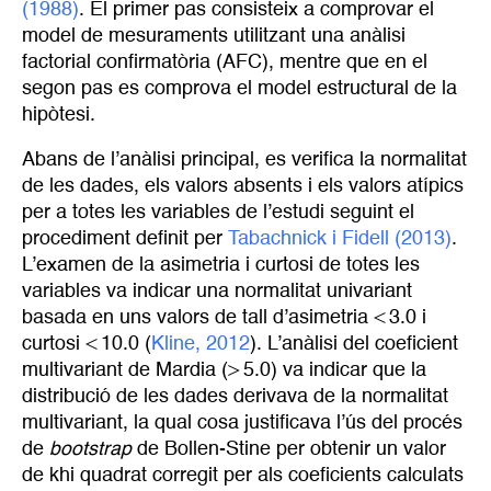
(1988)
. El primer pas consisteix a comprovar el
model de mesuraments utilitzant una anàlisi
factorial confirmatòria (AFC), mentre que en el
segon pas es comprova el model estructural de la
hipòtesi.
Abans de l’anàlisi principal, es verifica la normalitat
de les dades, els valors absents i els valors atípics
per a totes les variables de l’estudi seguint el
procediment definit per
Tabachnick i Fidell (2013)
.
L’examen de la asimetria i curtosi de totes les
variables va indicar una normalitat univariant
basada en uns valors de tall d’asimetria < 3.0 i
curtosi < 10.0 (
Kline, 2012
). L’anàlisi del coeficient
multivariant de Mardia (> 5.0) va indicar que la
distribució de les dades derivava de la normalitat
multivariant, la qual cosa justificava l’ús del procés
de
bootstrap
de Bollen-Stine per obtenir un valor
de khi quadrat corregit per als coeficients calculats