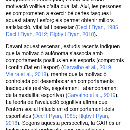
motivació volitiva d’alta qualitat. Així, les persones
es comprometen a exercir bé certes tasques i
aquest afany i esforç els permet obtenir millors
satisfacció, vitalitat i benestar (
Deci i Ryan, 1985
;
Deci i Ryan, 2012
;
Rigby i Ryan, 2018
).
Davant aquest escenari, estudis recents indiquen
que la motivació autònoma s’associa amb
comportaments positius en els esports (compromís
i continuïtat en l’esport) (
Carvalho et al., 2019
;
Vieira et al., 2018
), mentre que la motivació
controlada pot desembocar en comportaments
inadequats (estrès, esgotament i abandonament
de la modalitat esportiva) (
Carvalho et al., 2019
).
La teoria de l’avaluació cognitiva afirma que
l’entorn social influeix en el comportament dels
esportistes (
Deci i Ryan, 1985
;
Rigby i Ryan, 
2018
). Segons aquesta perspectiva, la CAR és un