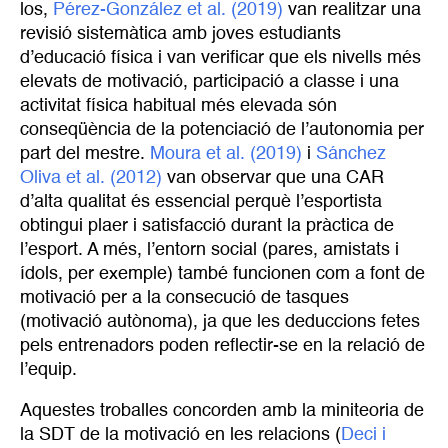
los,
Pérez-González et al. (2019)
van realitzar una
revisió sistemàtica amb joves estudiants
d’educació física i van verificar que els nivells més
elevats de motivació, participació a classe i una
activitat física habitual més elevada són
conseqüència de la potenciació de l’autonomia per
part del mestre.
Moura et al. (2019)
i
Sánchez 
Oliva et al. (2012) 
van observar que una CAR
d’alta qualitat és essencial perquè l’esportista
obtingui plaer i satisfacció durant la pràctica de
l’esport. A més, l’entorn social (pares, amistats i
ídols, per exemple) també funcionen com a font de
motivació per a la consecució de tasques
(motivació autònoma), ja que les deduccions fetes
pels entrenadors poden reflectir-se en la relació de
l’equip.
Aquestes troballes concorden amb la miniteoria de
la SDT de la motivació en les relacions (
Deci i 