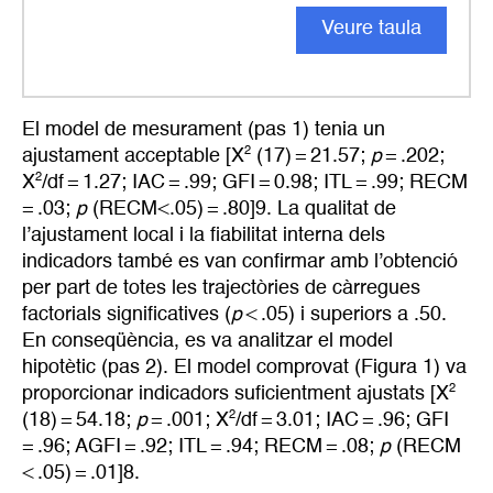
Veure taula
El model de mesurament (pas 1) tenia un
2
ajustament acceptable [X
(17) = 21.57;
p
= .202;
2
X
/df = 1.27; IAC = .99; GFI = 0.98; ITL = .99; RECM
= .03;
p
(RECM<.05) = .80]9. La qualitat de
l’ajustament local i la fiabilitat interna dels
indicadors també es van confirmar amb l’obtenció
per part de totes les trajectòries de càrregues
factorials significatives (
p
< .05) i superiors a .50.
En conseqüència, es va analitzar el model
hipotètic (pas 2). El model comprovat (Figura 1) va
2
proporcionar indicadors suficientment ajustats [X
2
(18) = 54.18;
p
= .001; X
/df = 3.01; IAC = .96; GFI
= .96; AGFI = .92; ITL = .94; RECM = .08;
p
(RECM
< .05) = .01]8.