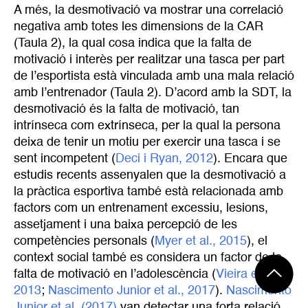
A més, la desmotivació va mostrar una correlació
negativa amb totes les dimensions de la CAR
(Taula 2), la qual cosa indica que la falta de
motivació i interès per realitzar una tasca per part
de l’esportista està vinculada amb una mala relació
amb l’entrenador (Taula 2). D’acord amb la SDT, la
desmotivació és la falta de motivació, tan
intrínseca com extrínseca, per la qual la persona
deixa de tenir un motiu per exercir una tasca i se
sent incompetent (
Deci i Ryan, 2012
). Encara que
estudis recents assenyalen que la desmotivació a
la pràctica esportiva també està relacionada amb
factors com un entrenament excessiu, lesions,
assetjament i una baixa percepció de les
competències personals (
Myer et al., 2015
), el
context social també es considera un factor de la
falta de motivació en l’adolescència (
Vieira et al., 
2013
;
Nascimento Junior et al., 2017
).
Nascimento 
Junior et al. (2017)
van detectar una forta relació