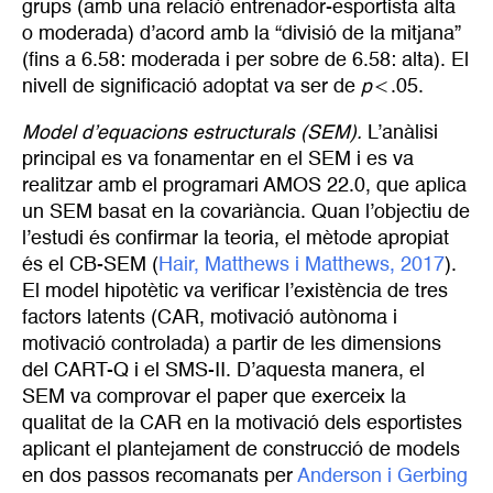
grups (amb una relació entrenador-esportista alta
o moderada) d’acord amb la “divisió de la mitjana”
(fins a 6.58: moderada i per sobre de 6.58: alta). El
nivell de significació adoptat va ser de
p
< .05.
Model d’equacions estructurals (SEM).
L’anàlisi
principal es va fonamentar en el SEM i es va
realitzar amb el programari AMOS 22.0, que aplica
un SEM basat en la covariància. Quan l’objectiu de
l’estudi és confirmar la teoria, el mètode apropiat
és el CB-SEM (
Hair, Matthews i Matthews, 2017
).
El model hipotètic va verificar l’existència de tres
factors latents (CAR, motivació autònoma i
motivació controlada) a partir de les dimensions
del CART-Q i el SMS-II. D’aquesta manera, el
SEM va comprovar el paper que exerceix la
qualitat de la CAR en la motivació dels esportistes
aplicant el plantejament de construcció de models
en dos passos recomanats per
Anderson i Gerbing 