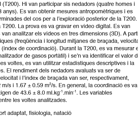
l (T200). Hi van participar sis nedadors (quatre homes i
 anys). Es van obtenir mesures antropomètriques i es
minades del cos per a l’exploració posterior de la T200.
a T200. La prova es va gravar en vídeo digital. Es van
van analitzar els vídeos en tres dimensions (3D). A part
ques (freqüència i longitud mitjanes de braçada, velocit
s (índex de coordinació). Durant la T200, es va mesurar e
alitzador de gasos portàtil) i se’n va identificar el valor 
es voltes, es van utilitzar estadístiques descriptives i la
es. El rendiment dels nedadors avaluats va ser de
velocitat i l’índex de braçada van ser, respectivament,
2
2 m/s i 1.67 ± 0.59 m
/s. En general, la coordinació es va
-1
-1
igen de 43.6 ± 8.0 ml.kg
.min
. Les variables
ntre les voltes analitzades.
ort adaptat
,
fisiologia
,
natació