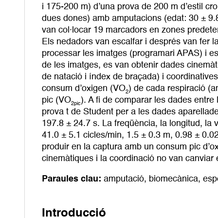
i 175-200 m) d’una prova de 200 m d’estil cro
dues dones) amb amputacions (edat: 30 ± 9.8
van col·locar 19 marcadors en zones predeter
Els nedadors van escalfar i després van fer l
processar les imatges (programari APAS) i es 
de les imatges, es van obtenir dades cinemàti
de natació i índex de braçada) i coordinative
consum d’oxigen (VO
) de cada respiració (an
2
pic (VO
). A fi de comparar les dades entre l
2pic
prova t de Student per a les dades aparellad
197.8 ± 24.7 s. La freqüència, la longitud, la 
41.0 ± 5.1 cicles/min, 1.5 ± 0.3 m, 0.98 ± 0.0
produir en la captura amb un consum pic d’ox
cinemàtiques i la coordinació no van canviar e
Paraules clau:
amputació
,
biomecànica
,
esp
Introducció