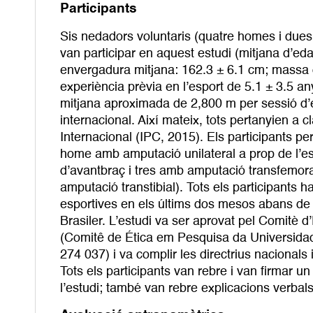
Participants
Sis nedadors voluntaris (quatre homes i dues
van participar en aquest estudi (mitjana d’ed
envergadura mitjana: 162.3 ± 6.1 cm; massa c
experiència prèvia en l’esport de 5.1 ± 3.5 
mitjana aproximada de 2,800 m per sessió d’en
internacional. Així mateix, tots pertanyien a 
Internacional (IPC, 2015). Els participants pe
home amb amputació unilateral a prop de l’esp
d’avantbraç i tres amb amputació transfemora
amputació transtibial). Tots els participants 
esportives en els últims dos mesos abans de 
Brasiler. L’estudi va ser aprovat pel Comitè d
(Comitê de Ética em Pesquisa da Universid
274 037) i va complir les directrius nacionals
Tots els participants van rebre i van firmar u
l’estudi; també van rebre explicacions verbals