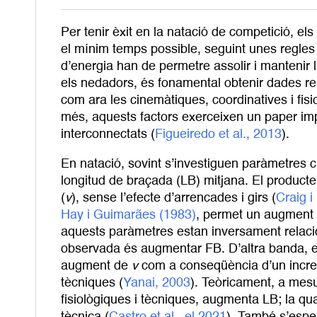
Per tenir èxit en la natació de competició, el
el mínim temps possible, seguint unes regles 
d’energia han de permetre assolir i mantenir 
els nedadors, és fonamental obtenir dades re
com ara les cinemàtiques, coordinatives i fisi
més, aquests factors exerceixen un paper impo
interconnectats (
Figueiredo et al., 2013
).
En natació, sovint s’investiguen paràmetres c
longitud de braçada (LB) mitjana. El producte
(
v
), sense l’efecte d’arrencades i girs (
Craig 
Hay i Guimarães (1983)
, permet un augment
aquests paràmetres estan inversament relac
observada és augmentar FB. D’altra banda, en
augment de
v
com a conseqüència d’un increm
tècniques (
Yanai, 2003
). Teòricament, a mesu
fisiològiques i tècniques, augmenta LB; la q
tècnica (
Castro et al., el 2021
). També s’esp