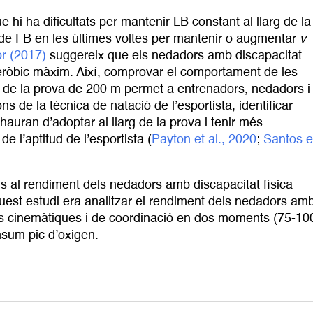
hi ha dificultats per mantenir LB constant al llarg de la
t de FB en les últimes voltes per mantenir o augmentar
v
r (2017)
suggereix que els nedadors amb discapacitat
ç aeròbic màxim. Així, comprovar el comportament de les
rg de la prova de 200 m permet a entrenadors, nedadors i
s de la tècnica de natació de l’esportista, identificar
hauran d’adoptar al llarg de la prova i tenir més
de l’aptitud de l’esportista (
Payton et al., 2020
;
Santos et
us al rendiment dels nedadors amb discapacitat física
aquest estudi era analitzar el rendiment dels nedadors am
es cinemàtiques i de coordinació en dos moments (75-10
nsum pic d’oxigen.