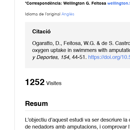
*Correspondència: Wellington G. Feitosa
wellington
Idioma de l’original
Anglès
Citació
Ogaratto, D., Feitosa, W.G. & de S. Castro
oxygen uptake in swimmers with amputations
y Deportes, 154
, 44-51.
https://doi.org/1
1252
Visites
Resum
L’objectiu d’aquest estudi va ser descriure la
de nedadors amb amputacions, i comprovar l’