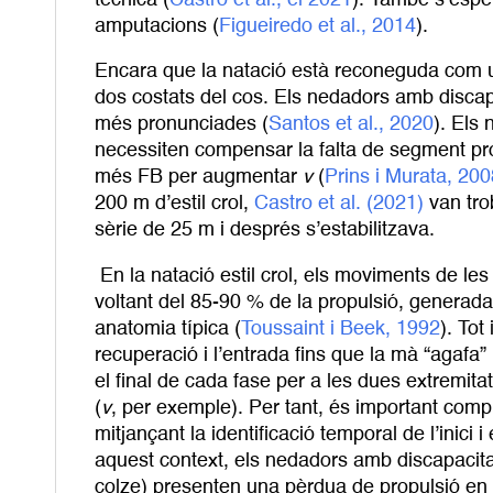
amputacions (
Figueiredo et al., 2014
).
Encara que la natació està reconeguda com un 
dos costats del cos. Els nedadors amb discapa
més pronunciades (
Santos et al., 2020
). Els
necessiten compensar la falta de segment pr
més FB per augmentar
v
(
Prins i Murata, 200
200 m d’estil crol,
Castro et al. (2021)
van tro
sèrie de 25 m i després s’estabilitzava.
En la natació estil crol, els moviments de les
voltant del 85-90 % de la propulsió, genera
anatomia típica (
Toussaint i Beek, 1992
). Tot
recuperació i l’entrada fins que la mà “agafa” 
el final de cada fase per a les dues extremita
(
v
, per exemple). Per tant, és important comp
mitjançant la identificació temporal de l’inici 
aquest context, els nedadors amb discapacitat 
colze) presenten una pèrdua de propulsió e