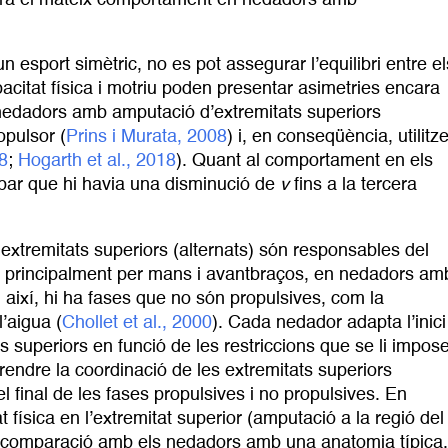
esport simètric, no es pot assegurar l’equilibri entre el
citat física i motriu poden presentar asimetries encara
 nedadors amb amputació d’extremitats superiors
opulsor (
Prins i Murata, 2008
) i, en conseqüència, utilitz
8
;
Hogarth et al., 2018
). Quant al comportament en els
bar que hi havia una disminució de
v
fins a la tercera
 extremitats superiors (alternats) són responsables del
da principalment per mans i avantbraços, en nedadors am
 i així, hi ha fases que no són propulsives, com la
l’aigua (
Chollet et al., 2000
). Cada nedador adapta l’inici 
ts superiors en funció de les restriccions que se li impos
rendre la coordinació de les extremitats superiors
i el final de les fases propulsives i no propulsives. En
física en l’extremitat superior (amputació a la regió del
n comparació amb els nedadors amb una anatomia típica.