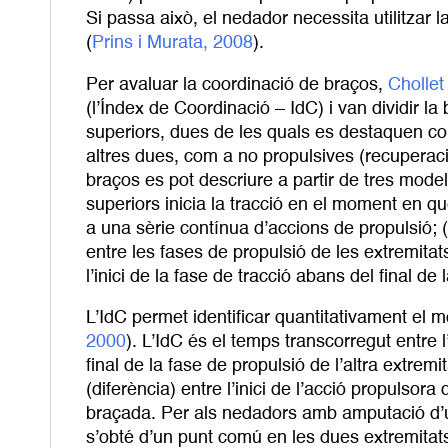
Si passa això, el nedador necessita utilitzar l
(
Prins i Murata, 2008
).
Per avaluar la coordinació de braços,
Chollet 
(l’Índex de Coordinació – IdC) i van dividir l
superiors, dues de les quals es destaquen com
altres dues, com a no propulsives (recuperació
braços es pot descriure a partir de tres model
superiors inicia la tracció en el moment en què
a una sèrie contínua d’accions de propulsió; 
entre les fases de propulsió de les extremitats
l’inici de la fase de tracció abans del final de
L’IdC permet identificar quantitativament el 
2000
). L’IdC és el temps transcorregut entre l
final de la fase de propulsió de l’altra extremi
(diferència) entre l’inici de l’acció propulsora 
braçada. Per als nedadors amb amputació d’un
s’obté d’un punt comú en les dues extremitats