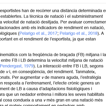
s esportistes han de recórrer una distància determinada 
establertes. La tècnica de natació i el subministrament
la velocitat de natació desitjada. Per avaluar correctame
lacionades amb els indicadors de rendiment en natació,
ològiques (
Pelarigo et al., 2017
;
Pelarigo et al., 2018
). A
rtant en el rendiment de l’esportista, ja que estan
inemàtics com la freqüència de braçada (FB) mitjana i la
 entre FB i LB determina la velocitat mitjana de natació
i Pendergast, 1979
). La interacció entre FB i LB, segons
 de
v
i, en conseqüència, del rendiment. Tanmateix,
ionats. Per augmentar
v
de manera aguda, l’estratègia
 resposta a l’entrenament, l’efecte crònic genera un
ent de LB a causa d’adaptacions fisiològiques i
ra que un nedador entrena i millora les seves habilitats
ual cosa condueix a una
v
més gran en una natació més
era el mateix comportament en nedadors amb