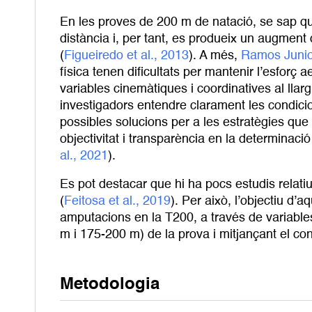
En les proves de 200 m de natació, se sap que 
distància i, per tant, es produeix un augmen
(
Figueiredo et al., 2013
). A més,
Ramos Junio
física tenen dificultats per mantenir l’esfor
variables cinemàtiques i coordinatives al lla
investigadors entendre clarament les condicion
possibles solucions per a les estratègies que 
objectivitat i transparència en la determinació 
al., 2021
).
Es pot destacar que hi ha pocs estudis relati
(
Feitosa et al., 2019
). Per això, l’objectiu d’
amputacions en la T200, a través de variabl
m i 175-200 m) de la prova i mitjançant el co
Metodologia