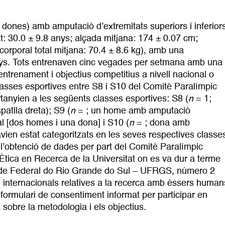
 dones) amb amputació d’extremitats superiors i inferior
at: 30.0 ± 9.8 anys; alçada mitjana: 174 ± 0.07 cm;
orporal total mitjana: 70.4 ± 8.6 kg), amb una
anys. Tots entrenaven cinc vegades per setmana amb una
trenament i objectius competitius a nivell nacional o
classes esportives entre S8 i S10 del Comitè Paralímpic
rtanyien a les següents classes esportives: S8 (
n
= 1;
atlla dreta); S9 (
n
= ; un home amb amputació
l [dos homes i una dona] i S10 (
n
= ; dona amb
havien estat categoritzats en les seves respectives classe
l’obtenció de dades per part del Comitè Paralímpic
’Ètica en Recerca de la Universitat on es va dur a terme
ade Federal do Rio Grande do Sul – UFRGS, número 2
 i internacionals relatives a la recerca amb éssers human
n formulari de consentiment informat per participar en
 sobre la metodologia i els objectius.