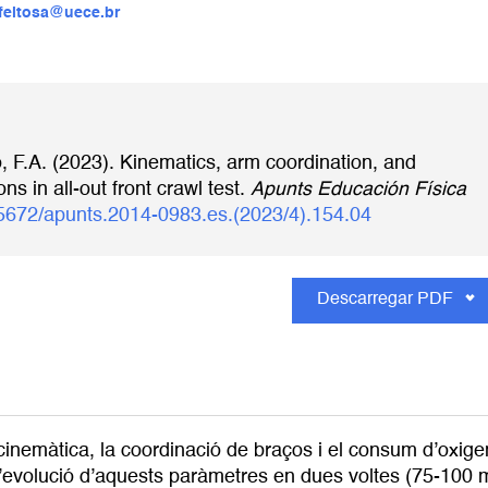
.feitosa@uece.br
, F.A. (2023). Kinematics, arm coordination, and
 in all-out front crawl test.
Apunts Educación Física
0.5672/apunts.2014-0983.es.(2023/4).154.04
Descarregar PDF
 cinemàtica, la coordinació de braços i el consum d’oxige
evolució d’aquests paràmetres en dues voltes (75-100 