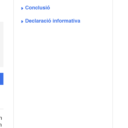
Conclusió
Declaració informativa
n
m