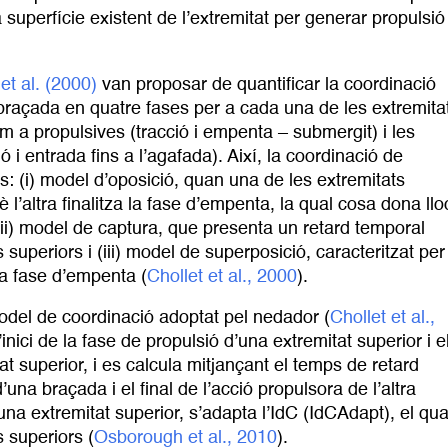
a superfície existent de l’extremitat per generar propulsió
et al. (2000)
van proposar de quantificar la coordinació
a braçada en quatre fases per a cada una de les extremita
 a propulsives (tracció i empenta – submergit) i les
 i entrada fins a l’agafada). Així, la coordinació de
s: (i) model d’oposició, quan una de les extremitats
 l’altra finalitza la fase d’empenta, la qual cosa dona llo
(ii) model de captura, que presenta un retard temporal
 superiors i (iii) model de superposició, caracteritzat per
 la fase d’empenta (
Chollet et al., 2000
).
model de coordinació adoptat pel nedador (
Chollet et al., 
’inici de la fase de propulsió d’una extremitat superior i e
tat superior, i es calcula mitjançant el temps de retard
d’una braçada i el final de l’acció propulsora de l’altra
a extremitat superior, s’adapta l’IdC (IdCAdapt), el qua
 superiors (
Osborough et al., 2010
).