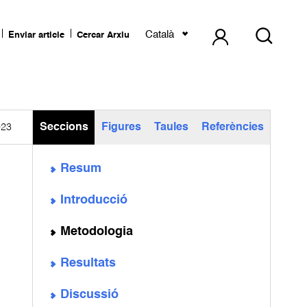
Català
Enviar article
Cercar Arxiu
Seccions
Figures
Taules
Referències
023
Resum
Introducció
Metodologia
Resultats
Discussió