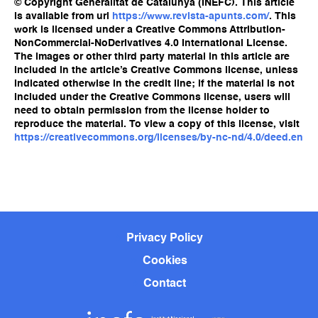
© Copyright Generalitat de Catalunya (INEFC). This article
is available from url
https://www.revista-apunts.com/
. This
work is licensed under a Creative Commons Attribution-
NonCommercial-NoDerivatives 4.0 International License.
The images or other third party material in this article are
included in the article’s Creative Commons license, unless
indicated otherwise in the credit line; if the material is not
included under the Creative Commons license, users will
need to obtain permission from the license holder to
reproduce the material. To view a copy of this license, visit
https://creativecommons.org/licenses/by-nc-nd/4.0/deed.en
Privacy Policy
Cookies
Contact