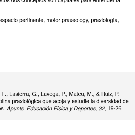
tos dos conceptos son capitales para entender la
espacio pertinente
,
motor praxeology
,
praxiología
,
 F., Lasierra, G., Lavega, P., Mateu, M., & Ruiz, P.
plina praxiológica que acoja y estudie la diversidad de
es.
Apunts. Educación Física y Deportes, 32
, 19-26.