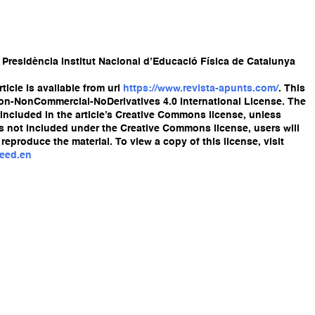
 Presidència Institut Nacional d’Educació Física de Catalunya
ticle is available from url
https://www.revista-apunts.com/
. This
ion-NonCommercial-NoDerivatives 4.0 International License. The
re included in the article’s Creative Commons license, unless
l is not included under the Creative Commons license, users will
reproduce the material. To view a copy of this license, visit
deed.en