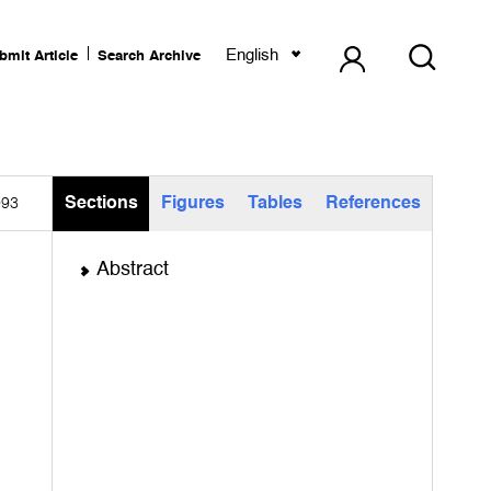
English
bmit Article
Search Archive
Sections
Figures
Tables
References
993
Abstract