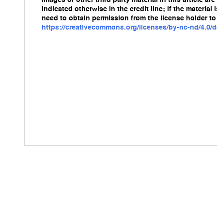
images or other third party material in this article a
indicated otherwise in the credit line; if the materia
need to obtain permission from the license holder to 
https://creativecommons.org/licenses/by-nc-nd/4.0/