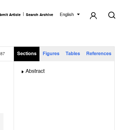
English
bmit Article
Search Archive
Sections
Figures
Tables
References
987
Abstract