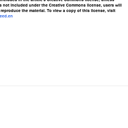
re included in the article’s Creative Commons license, unless
l is not included under the Creative Commons license, users will
reproduce the material. To view a copy of this license, visit
deed.en