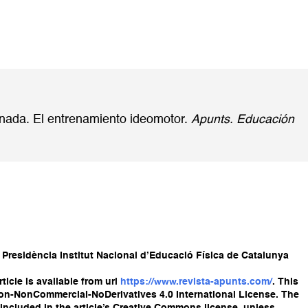
ginada. El entrenamiento ideomotor.
Apunts. Educación
 Presidència Institut Nacional d’Educació Física de Catalunya
ticle is available from url
https://www.revista-apunts.com/
. This
ion-NonCommercial-NoDerivatives 4.0 International License. The