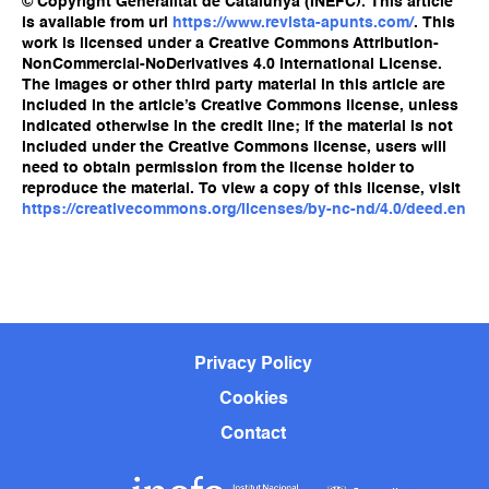
© Copyright Generalitat de Catalunya (INEFC). This article
is available from url
https://www.revista-apunts.com/
. This
work is licensed under a Creative Commons Attribution-
NonCommercial-NoDerivatives 4.0 International License.
The images or other third party material in this article are
included in the article’s Creative Commons license, unless
indicated otherwise in the credit line; if the material is not
included under the Creative Commons license, users will
need to obtain permission from the license holder to
reproduce the material. To view a copy of this license, visit
https://creativecommons.org/licenses/by-nc-nd/4.0/deed.en
Privacy Policy
Cookies
Contact