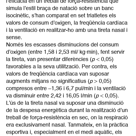
l’eficàcia en un treball de força-resistència que
simula l’estil braça de natació sobre un banc
isocinètic, s’han comparat en set triatletes els
valors de consum d’oxigen, la freqüència cardíaca
i la ventilació en realitzar-ho amb una tireta nasal i
sense.
Només les escasses disminucions del consum
d’oxigen (entre 1,58 i 2,53 ml/ kg·min), fent servir
la tireta, van presentar diferències (
p
< 0,05)
favorables a la seva utilització. Per contra, els
valors de freqüència cardíaca van suposar
augments mitjans no significatius (
p
> 0,05)
compresos entre –1,36 i 6,7 pul/min i la ventilació
va disminuir entre 2,42 i 16,05 l/min (
p
< 0,05).
L’ús de la tireta nasal va suposar una disminució
de la despesa energètica durant la realització d’un
treball de força-resistència en sec, on la respiració
era exclusivament nasal. Tanmateix, en la pràctica
esportiva i, especialment en el medi aquàtic, els