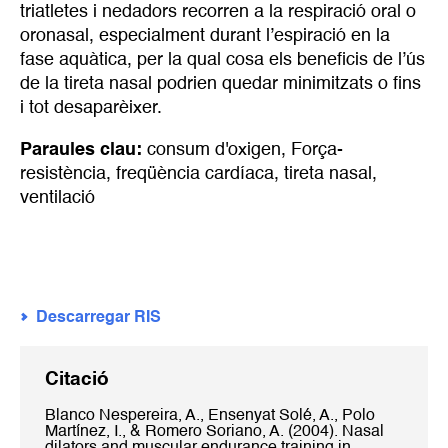
triatletes i nedadors recorren a la respiració oral o
oronasal, especialment durant l’espiració en la
fase aquàtica, per la qual cosa els beneficis de l’ús
de la tireta nasal podrien quedar minimitzats o fins
i tot desaparèixer.
Paraules clau:
consum d'oxigen
,
Força-
resistència
,
freqüència cardíaca
,
tireta nasal
,
ventilació
Descarregar RIS
Citació
Blanco Nespereira, A., Ensenyat Solé, A., Polo
Martínez, I., & Romero Soriano, A. (2004). Nasal
dilators and muscular endurance training in