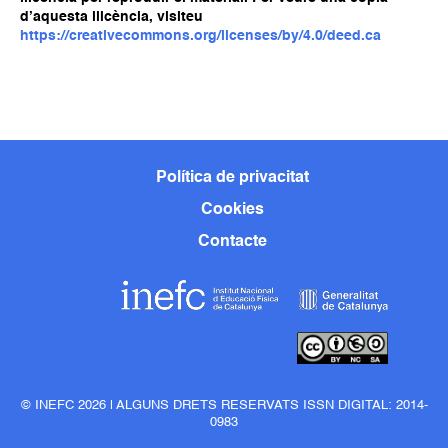
d’aquesta llicència, visiteu
https://creativecommons.org/licenses/by/4.0/deed.ca
Política de privacitat
Cookies
Contacte
© INEFC 2026 | ALGUNS DRETS RESERVATS ISSN DIGITAL: 2014-
0983