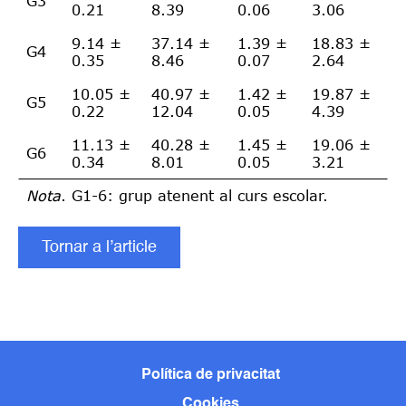
G3
0.21
8.39
0.06
3.06
9.14 ±
37.14 ±
1.39 ±
18.83 ±
G4
0.35
8.46
0.07
2.64
10.05 ±
40.97 ±
1.42 ±
19.87 ±
G5
0.22
12.04
0.05
4.39
11.13 ±
40.28 ±
1.45 ±
19.06 ±
G6
0.34
8.01
0.05
3.21
Nota
. G1-6: grup atenent al curs escolar.
Tornar a l’article
Política de privacitat
Cookies