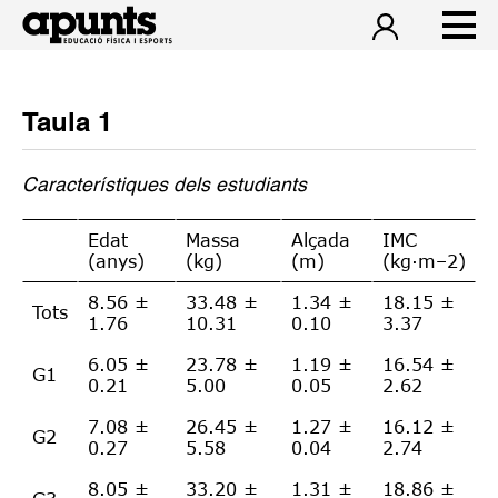
Taula 1
Característiques dels estudiants
Edat
Massa
Alçada
IMC
(anys)
(kg)
(m)
(kg·m–2)
8.56 ±
33.48 ±
1.34 ±
18.15 ±
Tots
1.76
10.31
0.10
3.37
6.05 ±
23.78 ±
1.19 ±
16.54 ±
G1
0.21
5.00
0.05
2.62
7.08 ±
26.45 ±
1.27 ±
16.12 ±
G2
0.27
5.58
0.04
2.74
8.05 ±
33.20 ±
1.31 ±
18.86 ±