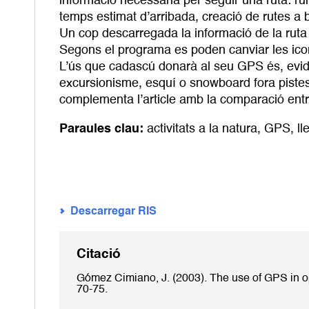
informació necessària per seguir una ruta: rum
temps estimat d’arribada, creació de rutes a ba
Un cop descarregada la informació de la ruta 
Segons el programa es poden canviar les icone
L’ús que cadascú donarà al seu GPS és, evid
excursionisme, esquí o snowboard fora pistes
complementa l’article amb la comparació entr
Paraules clau:
activitats a la natura
,
GPS
,
ll
Descarregar RIS
Citació
Gómez Cimiano, J. (2003). The use of GPS in op
70-75.