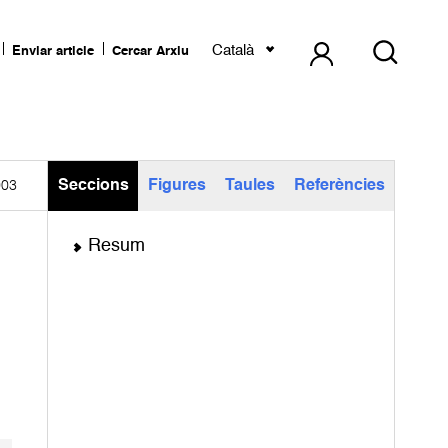
Català
Enviar article
Cercar Arxiu
Seccions
Figures
Taules
Referències
003
Resum