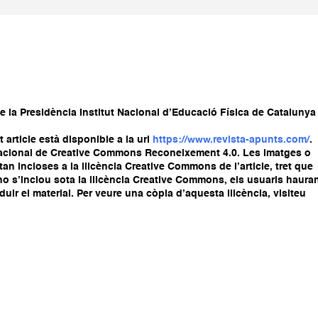
e la Presidència Institut Nacional d’Educació Física de Catalunya
article està disponible a la url
https://www.revista-apunts.com/
.
ernacional de Creative Commons Reconeixement 4.0. Les imatges o
stan incloses a la llicència Creative Commons de l’article, tret que
ial no s’inclou sota la llicència Creative Commons, els usuaris haura
oduir el material. Per veure una còpia d’aquesta llicència, visiteu