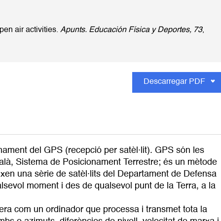
en air activities.
Apunts. Educación Física y Deportes, 73
,
Descarregar PDF
onament del GPS (recepció per satèl·lit). GPS són les
talà, Sistema de Posicionament Terrestre; és un mètode
eixen una sèrie de satèl·lits del Departament de Defensa
lsevol moment i des de qualsevol punt de la Terra, a la
opera com un ordinador que processa i transmet tota la