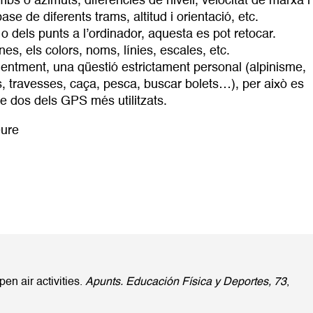
bs o azimuts, diferències de nivell, velocitat de marxa i
se de diferents trams, altitud i orientació, etc.
o dels punts a l’ordinador, aquesta es pot retocar.
s, els colors, noms, línies, escales, etc.
entment, una qüestió estrictament personal (alpinisme,
, travesses, caça, pesca, buscar bolets…), per això es
e dos dels GPS més utilitzats.
eure
en air activities.
Apunts. Educación Física y Deportes, 73
,