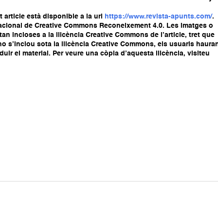
article està disponible a la url
https://www.revista-apunts.com/
.
ernacional de Creative Commons Reconeixement 4.0. Les imatges o
stan incloses a la llicència Creative Commons de l’article, tret que
ial no s’inclou sota la llicència Creative Commons, els usuaris haura
oduir el material. Per veure una còpia d’aquesta llicència, visiteu