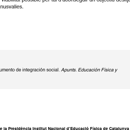
iabilitat possible per tal d’aconseguir un objectiu desitj
inusvalies.
rumento de integración social.
Apunts. Educación Física y
e la Presidència Institut Nacional d’Educació Física de Catalunya