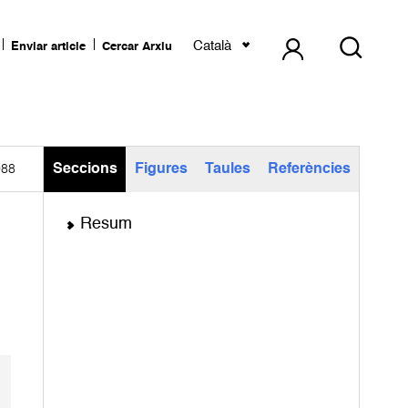
Català
Enviar article
Cercar Arxiu
Seccions
Figures
Taules
Referències
988
Resum