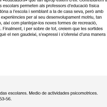
els «educadors» que tan aprop estem d’ell. Contribuirem 
es escolars permeten als professors d’educació física
 dóna a l’escola i semblant a la de casa seva, però amb
 experiències per al seu desenvolupament motriu, tan
, així com plantejar-los noves formes de recreació,
. Finalment, i per sobre de tot, creiem que les sortides
è el nen gaudeixi, s’expressi i s’ofereixi d’una manera
lidas escolares. Medio de actividades psicomotrices.
 53-56.