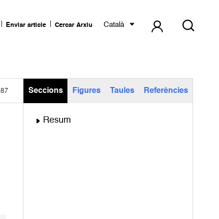
Català
Enviar article
Cercar Arxiu
Seccions
Figures
Taules
Referències
987
Resum