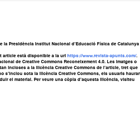
e la Presidència Institut Nacional d’Educació Física de Catalunya
article està disponible a la url
https://www.revista-apunts.com/
.
ernacional de Creative Commons Reconeixement 4.0. Les imatges o
stan incloses a la llicència Creative Commons de l’article, tret que
ial no s’inclou sota la llicència Creative Commons, els usuaris haura
oduir el material. Per veure una còpia d’aquesta llicència, visiteu