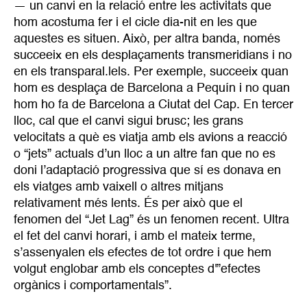
— un canvi en la relació entre les activitats que
hom acostuma fer i el cicle dia-nit en les que
aquestes es situen. Això, per altra banda, només
succeeix en els desplaçaments transmeridians i no
en els transparal.lels. Per exemple, succeeix quan
hom es desplaça de Barcelona a Pequín i no quan
hom ho fa de Barcelona a Ciutat del Cap. En tercer
lloc, cal que el canvi sigui brusc; les grans
velocitats a què es viatja amb els avions a reacció
o “jets” actuals d’un lloc a un altre fan que no es
doni l’adaptació progressiva que sí es donava en
els viatges amb vaixell o altres mitjans
relativament més lents. És per això que el
fenomen del “Jet Lag” és un fenomen recent. Ultra
el fet del canvi horari, i amb el mateix terme,
s’assenyalen els efectes de tot ordre i que hem
volgut englobar amb els conceptes d'”efectes
orgànics i comportamentals”.