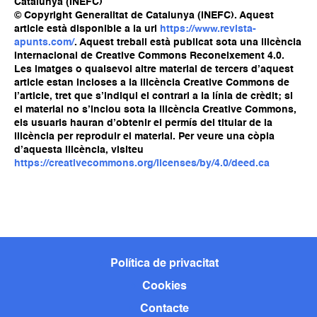
Catalunya (INEFC)
© Copyright Generalitat de Catalunya (INEFC). Aquest
article està disponible a la url
https://www.revista-
apunts.com/
. Aquest treball està publicat sota una llicència
Internacional de Creative Commons Reconeixement 4.0.
Les imatges o qualsevol altre material de tercers d’aquest
article estan incloses a la llicència Creative Commons de
l’article, tret que s’indiqui el contrari a la línia de crèdit; si
el material no s’inclou sota la llicència Creative Commons,
els usuaris hauran d’obtenir el permís del titular de la
llicència per reproduir el material. Per veure una còpia
d’aquesta llicència, visiteu
https://creativecommons.org/licenses/by/4.0/deed.ca
Política de privacitat
Cookies
Contacte