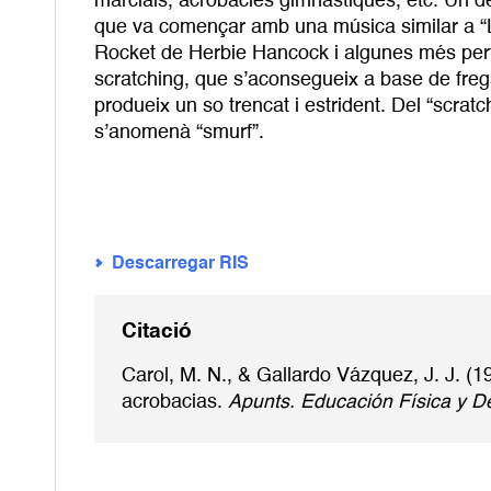
marcials, acrobàcies gimnàstiques, etc. Un de
que va començar amb una música similar a “Lo
Rocket de Herbie Hancock i algunes més pertan
scratching, que s’aconsegueix a base de freg
produeix un so trencat i estrident. Del “scratc
s’anomenà “smurf”.
Descarregar RIS
Citació
Carol, M. N., & Gallardo Vázquez, J. J. (
acrobacias.
Apunts. Educación Física y D