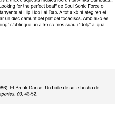
ls artífex d’aquesta música fou un tal Afrika Bambaata,
oking for the perfect beat” de Soul Sonic Force o
yents al Hip Hop i al Rap. A tot això hi afegiren el
ar un disc damunt del plat del tocadiscs. Amb això es
hing” s’obtingué un altre so més suau i “dolç” al qual
1986). El Break-Dance. Un baile de calle hecho de
eportes, 03
, 43-52.