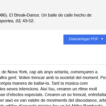
1986). El Break-Dance. Un baile de calle hecho de
eportes, 03
, 43-52.
Descarregar PDF
nx de Nova York, cap als anys setanta, començaren a
altra gent. Volien trencar amb la societat del moment. Pe
 pròpia manera de ballar-la. Tant la música com
les seves intencions. Així fou, crearen un ritme molt
asse d’efectes especials. Crearen un so trencat, entretaIla
i per això es van valdre de moviments del discodance, art