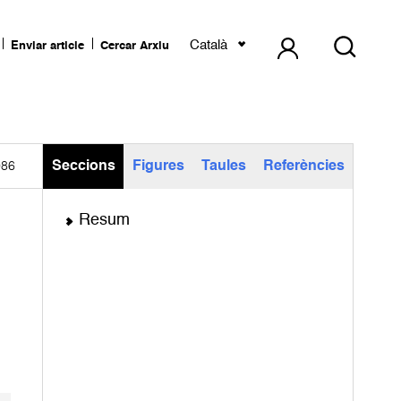
Català
Enviar article
Cercar Arxiu
Seccions
Figures
Taules
Referències
986
Resum