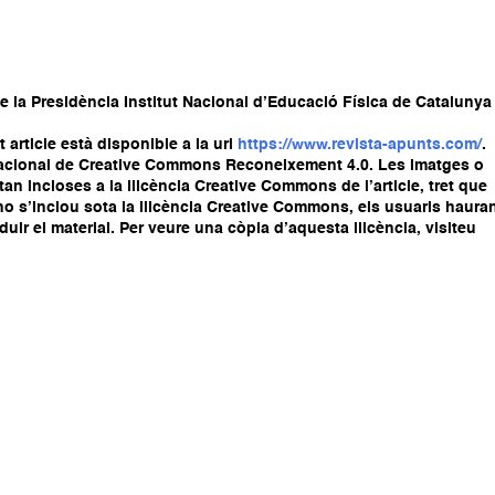
e la Presidència Institut Nacional d’Educació Física de Catalunya
article està disponible a la url
https://www.revista-apunts.com/
.
ernacional de Creative Commons Reconeixement 4.0. Les imatges o
stan incloses a la llicència Creative Commons de l’article, tret que
ial no s’inclou sota la llicència Creative Commons, els usuaris haura
oduir el material. Per veure una còpia d’aquesta llicència, visiteu