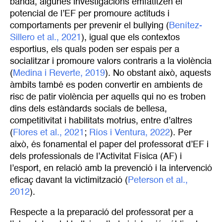
banda, algunes investigacions emfatitzen el
potencial de l’EF per promoure actituds i
comportaments per prevenir el bullying (
Benítez-
Sillero et al., 2021
), igual que els contextos
esportius, els quals poden ser espais per a
socialitzar i promoure valors contraris a la violència
(
Medina i Reverte, 2019
). No obstant això, aquests
àmbits també es poden convertir en ambients de
risc de patir violència per aquells qui no es troben
dins dels estàndards socials de bellesa,
competitivitat i habilitats motrius, entre d’altres
(
Flores et al., 2021
;
Ríos i Ventura, 2022
). Per
això, és fonamental el paper del professorat d’EF i
dels professionals de l’Activitat Física (AF) i
l’esport, en relació amb la prevenció i la intervenció
eficaç davant la victimització (
Peterson et al., 
2012
).
Respecte a la preparació del professorat per a