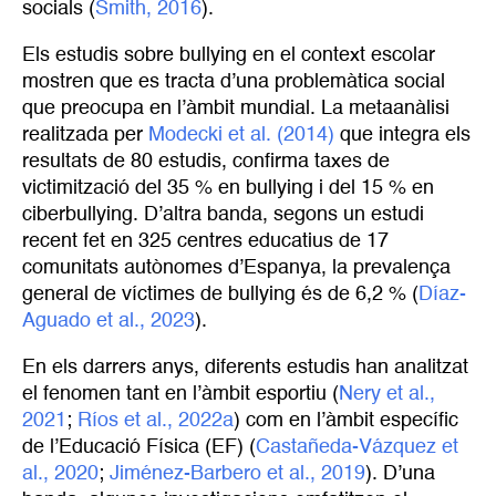
socials (
Smith, 2016
).
Els estudis sobre bullying en el context escolar
mostren que es tracta d’una problemàtica social
que preocupa en l’àmbit mundial. La metaanàlisi
realitzada per
Modecki et al. (2014)
que integra els
resultats de 80 estudis, confirma taxes de
victimització del 35 % en bullying i del 15 % en
ciberbullying. D’altra banda, segons un estudi
recent fet en 325 centres educatius de 17
comunitats autònomes d’Espanya, la prevalença
general de víctimes de bullying és de 6,2 % (
Díaz-
Aguado et al., 2023
).
En els darrers anys, diferents estudis han analitzat
el fenomen tant en l’àmbit esportiu (
Nery et al., 
2021
;
Ríos et al., 2022a
) com en l’àmbit específic
de l’Educació Física (EF) (
Castañeda-Vázquez et 
al., 2020
;
Jiménez-Barbero et al., 2019
). D’una