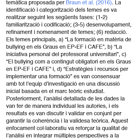
temàtica proposada per
Braun et al. (2016)
. La
identificació i categorització dels temes es va
realitzar seguint les següents fases: (1-2)
familiarització i codificació; (3-5) desenvolupament,
refinament i nomenament de temes; (6) redacció.
Els temes principals, a) “La formació en matèria de
bullying en els Graus en EP-EF i CAFE”, b) “La
iniciativa personal del professorat universitari”, c)
“El bullying com a contingut obligatori en els Graus
en EP-EF i CAFE” i, d) “Estratègies i recursos per
implementar una formació” es van consensuar
amb tot l’equip d’investigació en una discussió
inicial basada en el marc teòric estudiat.
Posteriorment, l’anàlisi detallada de les dades la
van fer de manera individual les autories, i els
resultats es van discutir i validar en conjunt per
garantir la coherència i la validesa teòrica. Aquest
enfocament col·laboratiu va reforçar la qualitat de
l’anàlisi en integrar múltiples perspectives a la