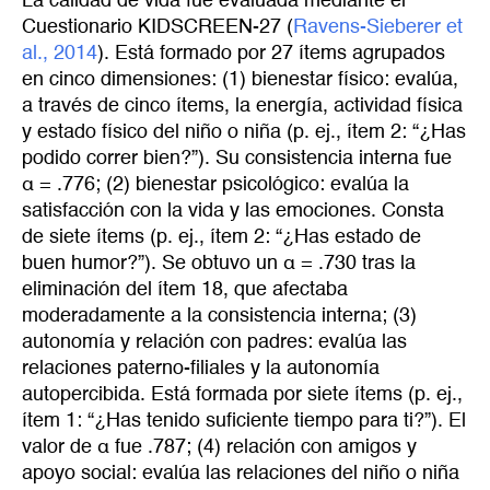
La calidad de vida fue evaluada mediante el
Cuestionario KIDSCREEN-27 (
Ravens-Sieberer et 
al., 2014
). Está formado por 27 ítems agrupados
en cinco dimensiones: (1) bienestar físico: evalúa,
a través de cinco ítems, la energía, actividad física
y estado físico del niño o niña (p. ej., ítem 2: “¿Has
podido correr bien?”). Su consistencia interna fue
α = .776; (2) bienestar psicológico: evalúa la
satisfacción con la vida y las emociones. Consta
de siete ítems (p. ej., ítem 2: “¿Has estado de
buen humor?”). Se obtuvo un α = .730 tras la
eliminación del ítem 18, que afectaba
moderadamente a la consistencia interna; (3)
autonomía y relación con padres: evalúa las
relaciones paterno-filiales y la autonomía
autopercibida. Está formada por siete ítems (p. ej.,
ítem 1: “¿Has tenido suficiente tiempo para ti?”). El
valor de α fue .787; (4) relación con amigos y
apoyo social: evalúa las relaciones del niño o niña