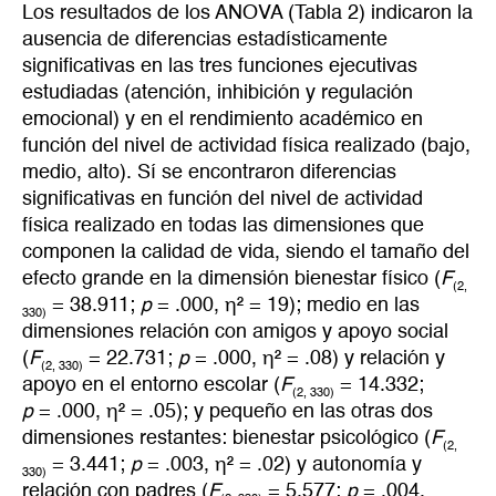
Los resultados de los ANOVA (Tabla 2) indicaron la
ausencia de diferencias estadísticamente
significativas en las tres funciones ejecutivas
estudiadas (atención, inhibición y regulación
emocional) y en el rendimiento académico en
función del nivel de actividad física realizado (bajo,
medio, alto). Sí se encontraron diferencias
significativas en función del nivel de actividad
física realizado en todas las dimensiones que
componen la calidad de vida, siendo el tamaño del
efecto grande en la dimensión bienestar físico (
F
(2,
= 38.911;
p
= .000, η² = 19); medio en las
330)
dimensiones relación con amigos y apoyo social
(
F
= 22.731;
p
= .000, η² = .08) y relación y
(2, 330)
apoyo en el entorno escolar (
F
= 14.332;
(2, 330)
p
= .000, η² = .05); y pequeño en las otras dos
dimensiones restantes: bienestar psicológico (
F
(2,
= 3.441;
p
= .003, η² = .02) y autonomía y
330)
relación con padres (
F
= 5.577;
p
= .004,