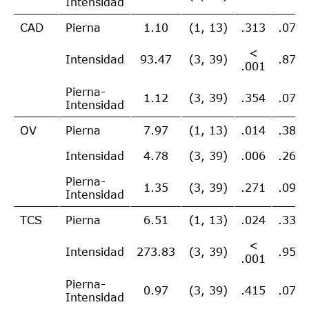
Intensidad
CAD
Pierna
1.10
(1, 13)
.313
.078
<
Intensidad
93.47
(3, 39)
.878
.001
Pierna-
1.12
(3, 39)
.354
.079
Intensidad
OV
Pierna
7.97
(1, 13)
.014
.380
Intensidad
4.78
(3, 39)
.006
.269
Pierna-
1.35
(3, 39)
.271
.094
Intensidad
TCS
Pierna
6.51
(1, 13)
.024
.334
<
Intensidad
273.83
(3, 39)
.955
.001
Pierna-
0.97
(3, 39)
.415
.070
Intensidad