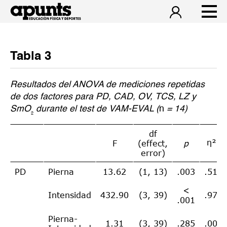
Tabla 3
Resultados del ANOVA de mediciones repetidas
de dos factores para PD, CAD, OV, TCS, LZ y
SmO
₂
durante el test de VAM-EVAL (
n
= 14)
df
η²
F
(effect,
p
p
error)
PD
Pierna
13.62
(1, 13)
.003
.512
<
Intensidad
432.90
(3, 39)
.971
.001
Pierna-
1.31
(3, 39)
.285
.001