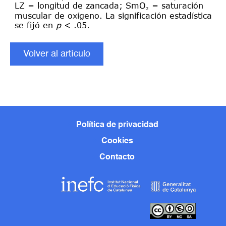
LZ = longitud de zancada; SmO₂ = saturación
muscular de oxígeno. La significación estadística
se fijó en
p
< .05.
Volver al artículo
Política de privacidad
Cookies
Contacto