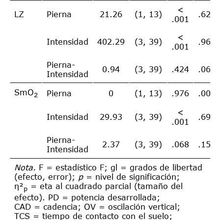
<
LZ
Pierna
21.26
(1, 13)
.621
.001
<
Intensidad
402.29
(3, 39)
.969
.001
Pierna-
0.94
(3, 39)
.424
.068
Intensidad
SmO
Pierna
0
(1, 13)
.976
.000
2
<
Intensidad
29.93
(3, 39)
.697
.001
Pierna-
2.37
(3, 39)
.068
.154
Intensidad
Nota.
F = estadístico F; gl = grados de libertad
(efecto, error);
p
= nivel de significación;
η²
= eta al cuadrado parcial (tamaño del
p
efecto). PD = potencia desarrollada;
CAD = cadencia; OV = oscilación vertical;
TCS = tiempo de contacto con el suelo;