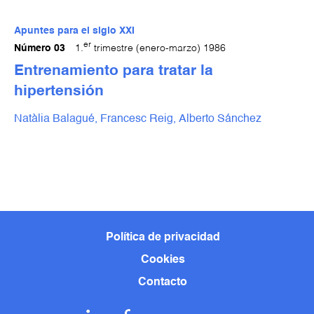
Apuntes para el siglo XXI
er
Número 03
1.
trimestre (enero-marzo) 1986
Entrenamiento para tratar la
hipertensión
Natàlia Balagué,
Francesc Reig,
Alberto Sánchez
Política de privacidad
Cookies
Contacto