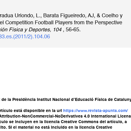
adua Uriondo, L., Barata Figueiredo, AJ, & Coelho y
vel Competition Football Players from the Perspective
ión Física y Deportes, 104
, 56-65.
83.es.(2011/2).104.06
de la Presidència Institut Nacional d’Educació Física de Catalun
tículo está disponible en la url
https://www.revista-apunts.com/
 Attribution-NonCommercial-NoDerivatives 4.0 International Licens
culo se incluyen en la licencia Creative Commons del artículo, a
to. Si el material no está incluido en la licencia Creative