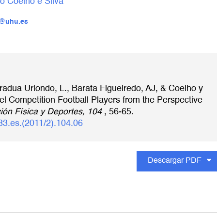
o Coelho e Silva
o@uhu.es
adua Uriondo, L., Barata Figueiredo, AJ, & Coelho y
vel Competition Football Players from the Perspective
ión Física y Deportes, 104
, 56-65.
83.es.(2011/2).104.06
Descargar PDF