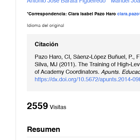
António José Barata Figueiredo
Manuel Joã
*Correspondencia: Clara Isabel Pazo Haro
clara.paz
Idioma del original
Citación
Pazo Haro, CI, Sáenz-López Buñuel, P., Fr
Silva, MJ (2011). The Training of High-Le
of Academy Coordinators.
Apunts. Educac
https://dx.doi.org/10.5672/apunts.2014-09
2559
Visitas
Resumen