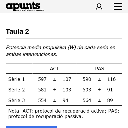
Taula 2
Potencia media propulsiva (W) de cada serie en
ambas intervenciones.
ACT
PAS
Sèrie 1
597
±
107
590
±
116
Sèrie 2
581
±
103
593
±
91
Sèrie 3
554
±
94
564
±
89
Nota. ACT: protocol de recuperació activa; PAS:
protocol de recuperació passiva.