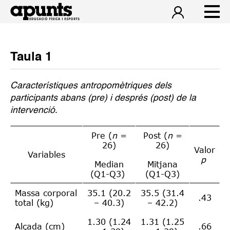
Taula 1
Característiques antropomètriques dels
participants abans (pre) i després (post) de la
intervenció
.
Pre (
n
=
Post (
n
=
26)
26)
Valor
Variables
p
Median
Mitjana
(Q1-Q3)
(Q1-Q3)
Massa corporal
35.1 (20.2
35.5 (31.4
.43
total (kg)
– 40.3)
– 42.2)
1.30 (1.24
1.31 (1.25
Alçada (cm)
.66