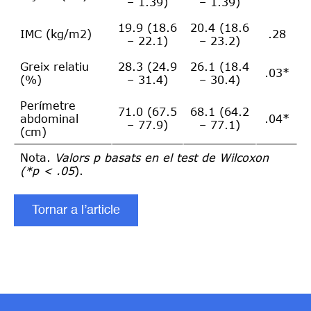
– 1.39)
– 1.39)
19.9 (18.6
20.4 (18.6
IMC (kg/m2)
.28
– 22.1)
– 23.2)
Greix relatiu
28.3 (24.9
26.1 (18.4
.03*
(%)
– 31.4)
– 30.4)
Perímetre
71.0 (67.5
68.1 (64.2
abdominal
.04*
– 77.9)
– 77.1)
(cm)
Nota.
Valors p basats en el test de Wilcoxon
(*p < .05
).
Tornar a l’article