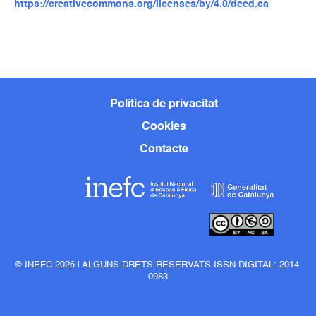
https://creativecommons.org/licenses/by/4.0/deed.ca
Política de privacitat
Cookies
Contacte
© INEFC 2026 | ALGUNS DRETS RESERVATS ISSN DIGITAL: 2014-
0983