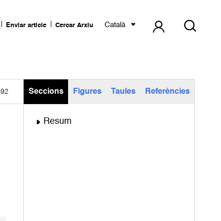
Català
Enviar article
Cercar Arxiu
Seccions
Figures
Taules
Referències
992
Resum