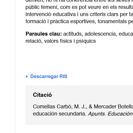
deriven, no hi ha coherència entre les seves i
públic femení, com es pot veure en els resulta
intervenció educativa i uns criteris clars per
formació i pràctica esportives, fonamentals 
Paraules clau:
actituds
,
adolescencia
,
educa
relació
,
valors físics i psíquics
Descarregar RIS
Citació
Comellas Carbó, M. J., & Mercader Botella,
educación secundaria.
Apunts. Educación 