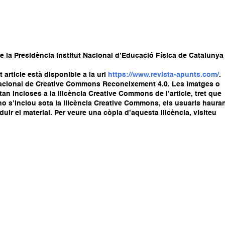
e la Presidència Institut Nacional d’Educació Física de Catalunya
article està disponible a la url
https://www.revista-apunts.com/
.
ernacional de Creative Commons Reconeixement 4.0. Les imatges o
stan incloses a la llicència Creative Commons de l’article, tret que
ial no s’inclou sota la llicència Creative Commons, els usuaris haura
oduir el material. Per veure una còpia d’aquesta llicència, visiteu