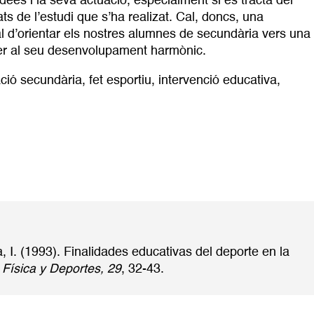
dees i la seva actuació, especialment si es tracta del
ts de l’estudi que s’ha realizat. Cal, doncs, una
 tal d’orientar els nostres alumnes de secundària vers una
per al seu desenvolupament harmònic.
ció secundària
,
fet esportiu
,
intervenció educativa
,
 I. (1993). Finalidades educativas del deporte en la
Física y Deportes, 29
, 32-43.