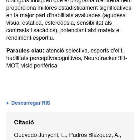
obtinguts indiquen que el programa d’entrenament
proporciona millores estadísticament significatives
en la major part d’habilitats avaluades (agudesa
visual estàtica, estereòpsia, sensibilitat als
contrasts i sacàdics), potenciant així mateix el
rendiment esportiu.
Paraules clau:
atenció selectiva
,
esports d’elit
,
habilitats perceptivocognitives
,
Neurotracker 3D-
MOT
,
visió perifèrica
Descarregar RIS
Citació
Quevedo Junyent, L., Padrós Blázquez, A.,