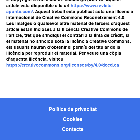
© Copyright Generalitat de Catalunya (INEFC). Aquest
article està disponible a la url
https://www.revista-
apunts.com/
. Aquest treball està publicat sota una llicència
Internacional de Creative Commons Reconeixement 4.0.
Les imatges o qualsevol altre material de tercers d’aquest
article estan incloses a la llicència Creative Commons de
l’article, tret que s’indiqui el contrari a la línia de crèdit; si
el material no s’inclou sota la llicència Creative Commons,
els usuaris hauran d’obtenir el permís del titular de la
llicència per reproduir el material. Per veure una còpia
d’aquesta llicència, visiteu
https://creativecommons.org/licenses/by/4.0/deed.ca
Política de privacitat
Cookies
Contacte