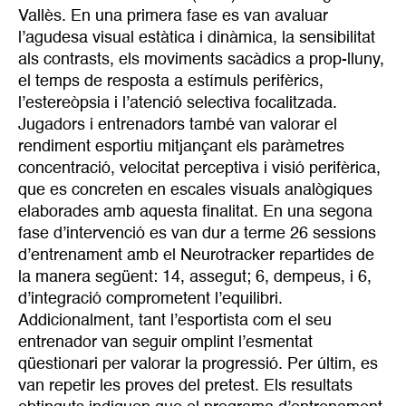
Vallès. En una primera fase es van avaluar
l’agudesa visual estàtica i dinàmica, la sensibilitat
als contrasts, els moviments sacàdics a prop-lluny,
el temps de resposta a estímuls perifèrics,
l’estereòpsia i l’atenció selectiva focalitzada.
Jugadors i entrenadors també van valorar el
rendiment esportiu mitjançant els paràmetres
concentració, velocitat perceptiva i visió perifèrica,
que es concreten en escales visuals analògiques
elaborades amb aquesta finalitat. En una segona
fase d’intervenció es van dur a terme 26 sessions
d’entrenament amb el Neurotracker repartides de
la manera següent: 14, assegut; 6, dempeus, i 6,
d’integració comprometent l’equilibri.
Addicionalment, tant l’esportista com el seu
entrenador van seguir omplint l’esmentat
qüestionari per valorar la progressió. Per últim, es
van repetir les proves del pretest. Els resultats