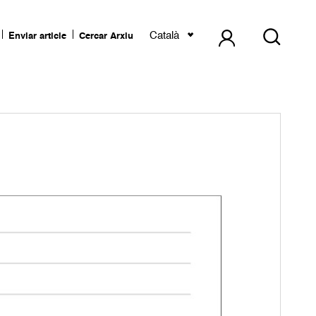
Català
Enviar article
Cercar Arxiu