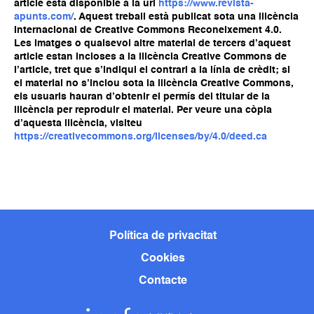
article està disponible a la url
https://www.revista-
apunts.com/
. Aquest treball està publicat sota una llicència
Internacional de Creative Commons Reconeixement 4.0.
Les imatges o qualsevol altre material de tercers d’aquest
article estan incloses a la llicència Creative Commons de
l’article, tret que s’indiqui el contrari a la línia de crèdit; si
el material no s’inclou sota la llicència Creative Commons,
els usuaris hauran d’obtenir el permís del titular de la
llicència per reproduir el material. Per veure una còpia
d’aquesta llicència, visiteu
https://creativecommons.org/licenses/by/4.0/deed.ca
Política de privacitat
Cookies
Contacte