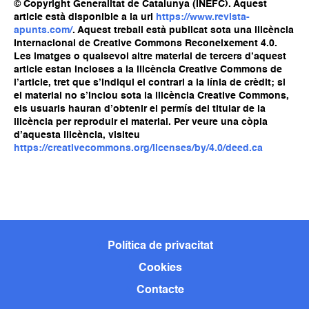
© Copyright Generalitat de Catalunya (INEFC). Aquest
article està disponible a la url
https://www.revista-
apunts.com/
. Aquest treball està publicat sota una llicència
Internacional de Creative Commons Reconeixement 4.0.
Les imatges o qualsevol altre material de tercers d’aquest
article estan incloses a la llicència Creative Commons de
l’article, tret que s’indiqui el contrari a la línia de crèdit; si
el material no s’inclou sota la llicència Creative Commons,
els usuaris hauran d’obtenir el permís del titular de la
llicència per reproduir el material. Per veure una còpia
d’aquesta llicència, visiteu
https://creativecommons.org/licenses/by/4.0/deed.ca
Política de privacitat
Cookies
Contacte