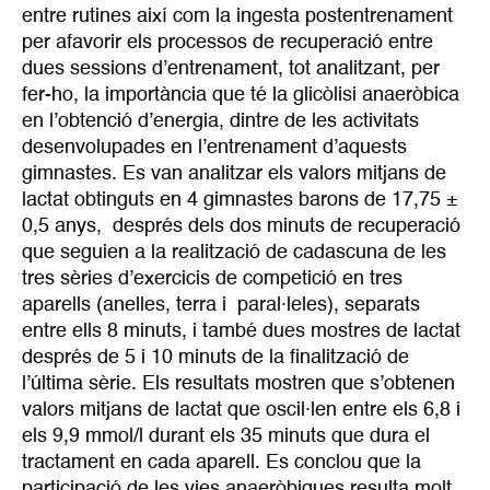
entre rutines així com la ingesta postentrenament
per afavorir els processos de recuperació entre
dues sessions d’entrenament, tot analitzant, per
fer-ho, la importància que té la glicòlisi anaeròbica
en l’obtenció d’energia, dintre de les activitats
desenvolupades en l’entrenament d’aquests
gimnastes. Es van analitzar els valors mitjans de
lactat obtinguts en 4 gimnastes barons de 17,75 ±
0,5 anys, després dels dos minuts de recuperació
que seguien a la realització de cadascuna de les
tres sèries d’exercicis de competició en tres
aparells (anelles, terra i paral·leles), separats
entre ells 8 minuts, i també dues mostres de lactat
després de 5 i 10 minuts de la finalització de
l’última sèrie. Els resultats mostren que s’obtenen
valors mitjans de lactat que oscil·len entre els 6,8 i
els 9,9 mmol/l durant els 35 minuts que dura el
tractament en cada aparell. Es conclou que la
participació de les vies anaeròbiques resulta molt