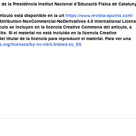
de la Presidència Institut Nacional d’Educació Física de Catalun
tículo está disponible en la url
https://www.revista-apunts.com/
 Attribution-NonCommercial-NoDerivatives 4.0 International Licens
culo se incluyen en la licencia Creative Commons del artículo, a
to. Si el material no está incluido en la licencia Creative
titular de la licencia para reproducir el material. Para ver una
s.org/licenses/by-nc-nd/4.0/deed.es_ES