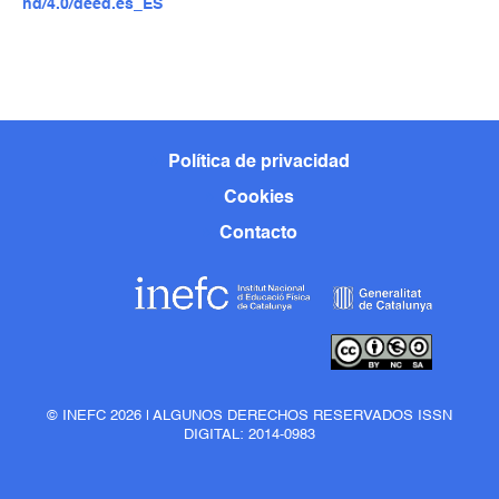
nd/4.0/deed.es_ES
Política de privacidad
Cookies
Contacto
© INEFC 2026 | ALGUNOS DERECHOS RESERVADOS ISSN
DIGITAL: 2014-0983