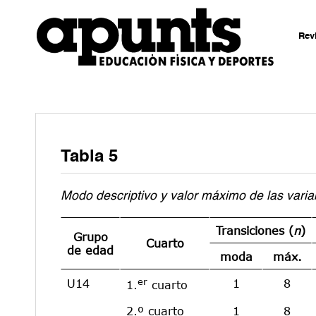
Rev
Tabla 5
Modo descriptivo y valor máximo de las varia
Transiciones (
n
)
Grupo
Cuarto
de edad
moda
máx.
er
U14
1
8
1.
cuarto
2.º cuarto
1
8