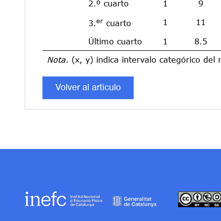
2.º cuarto
1
9
er
1
11
3.
cuarto
Último cuarto
1
8.5
Nota.
(x, y) indica intervalo categórico del 
Volver al artículo