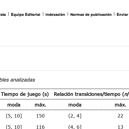
ista
Equipo Editorial
Indexación
Normas de publicación
Enviar 
bles analizadas
Tiempo de juego (s)
Relación transiciones/tiempo (
n
moda
máx.
moda
máx.
(5, 10]
150
(2, 4]
22
(5, 10]
116
(4, 6]
13