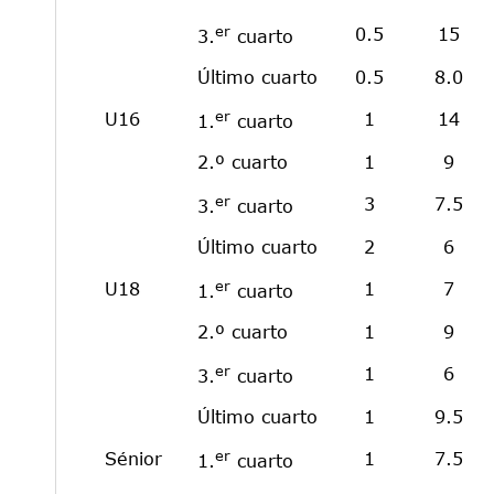
er
0.5
15
3.
cuarto
Último cuarto
0.5
8.0
er
U16
1
14
1.
cuarto
2.º cuarto
1
9
er
3
7.5
3.
cuarto
Último cuarto
2
6
er
U18
1
7
1.
cuarto
2.º cuarto
1
9
er
1
6
3.
cuarto
Último cuarto
1
9.5
er
Sénior
1
7.5
1.
cuarto