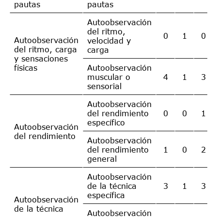
pautas
pautas
Autoobservación
del ritmo,
0
1
0
Autoobservación
velocidad y
del ritmo, carga
carga
y sensaciones
físicas
Autoobservación
muscular o
4
1
3
sensorial
Autoobservación
del rendimiento
0
0
1
específico
Autoobservación
del rendimiento
Autoobservación
del rendimiento
1
0
2
general
Autoobservación
de la técnica
3
1
3
específica
Autoobservación
de la técnica
Autoobservación