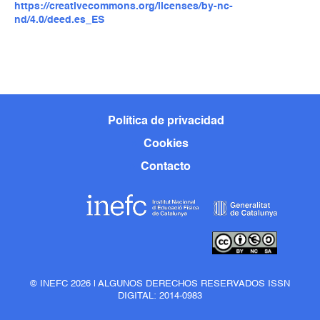
https://creativecommons.org/licenses/by-nc-
nd/4.0/deed.es_ES
Política de privacidad
Cookies
Contacto
© INEFC 2026 | ALGUNOS DERECHOS RESERVADOS ISSN
DIGITAL: 2014-0983